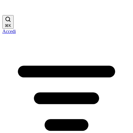
⌘
K
Accedi