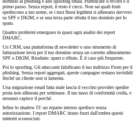
dominio al phishing e allo spoofing email. Pubblicare il record è il
primo passo. Senza report, il resto è cieco. Non sai quali fonti
spediscono a tuo nome, se i tuoi flussi legittimi si allineano davvero
su SPF e DKIM, e se una terza parte sfrutta il tuo dominio per lo
spam.
Quattro problemi emergono in quasi ogni analisi dei report
DMARC.
Un CRM, una piattaforma di newsletter o uno strumento di
fatturazione invia per il tuo dominio senza un corretto allineamento
SPF o DKIM. Risultato: spam o rifiuto. È il caso più frequente.
Poi lo spoofing. Gli attaccanti falsificano il tuo indirizzo From per il
phishing. Senza report aggregati, queste campagne restano invisibili
finché un cliente non si lamenta.
Una migrazione email fatta male lascia il vecchio provider spedire
posta non allineata per settimane. Il tuo tasso di conformità crolla, e
nessuno capisce il perché.
Infine lo shadow IT: un reparto interno spedisce senza
autorizzazione. I report DMARC tirano fuori dall'ombra questi
mittenti sconosciuti.