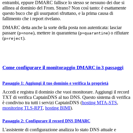
entrambi, eppure DMARC fallisce lo stesso se nessuno dei due si
allinea al dominio del From. Strano? Non così tanto: è esattamente
questo buco che gli usurpatori sfruttano, e la prima causa di
fallimento che i report rivelano.
DMARC detta anche la sorte della posta non autenticata: lasciar
passare (
), mettere in quarantena (
) o rifiutare
p=none
p=quarantine
(
).
p=reject
Come configurare il monitoraggio DMARC in 3 passaggi
Passaggio 1: Aggiungi il tuo dominio e verifica la proprietà
Accedi e registra il dominio che vuoi monitorare. Aggiungi il record
TXT di verifica CaptainDNS al tuo DNS. Questo sistema di verifica
è condiviso tra tutti i servizi CaptainDNS (
hosting MTA-STS
,
monitoring TLS-RPT
,
hosting BIMI
).
Passaggio 2: Configurare il record DNS DMARC
L'assistente di configurazione analizza lo stato DNS attuale e