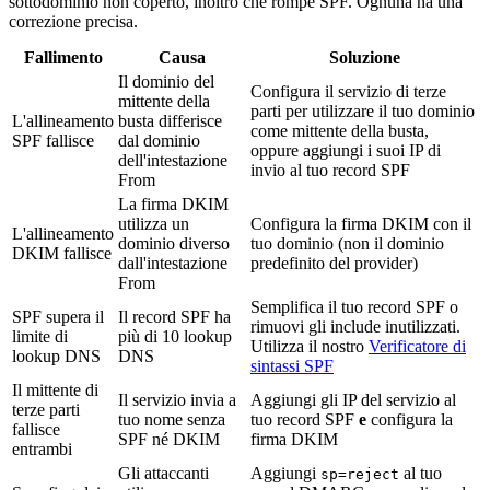
sottodominio non coperto, inoltro che rompe SPF. Ognuna ha una
correzione precisa.
Fallimento
Causa
Soluzione
Il dominio del
Configura il servizio di terze
mittente della
parti per utilizzare il tuo dominio
L'allineamento
busta differisce
come mittente della busta,
SPF fallisce
dal dominio
oppure aggiungi i suoi IP di
dell'intestazione
invio al tuo record SPF
From
La firma DKIM
utilizza un
Configura la firma DKIM con il
L'allineamento
dominio diverso
tuo dominio (non il dominio
DKIM fallisce
dall'intestazione
predefinito del provider)
From
Semplifica il tuo record SPF o
SPF supera il
Il record SPF ha
rimuovi gli include inutilizzati.
limite di
più di 10 lookup
Utilizza il nostro
Verificatore di
lookup DNS
DNS
sintassi SPF
Il mittente di
Il servizio invia a
Aggiungi gli IP del servizio al
terze parti
tuo nome senza
tuo record SPF
e
configura la
fallisce
SPF né DKIM
firma DKIM
entrambi
Gli attaccanti
Aggiungi
al tuo
sp=reject