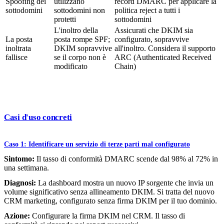
Spoofing dei
utilizzano
record DMARC per applicare la
sottodomini
sottodomini non
politica reject a tutti i
protetti
sottodomini
L'inoltro della
Assicurati che DKIM sia
La posta
posta rompe SPF;
configurato, sopravvive
inoltrata
DKIM sopravvive
all'inoltro. Considera il supporto
fallisce
se il corpo non è
ARC (Authenticated Received
modificato
Chain)
Casi d'uso concreti
Caso 1: Identificare un servizio di terze parti mal configurato
Sintomo:
Il tasso di conformità DMARC scende dal 98% al 72% in
una settimana.
Diagnosi:
La dashboard mostra un nuovo IP sorgente che invia un
volume significativo senza allineamento DKIM. Si tratta del nuovo
CRM marketing, configurato senza firma DKIM per il tuo dominio.
Azione:
Configurare la firma DKIM nel CRM. Il tasso di