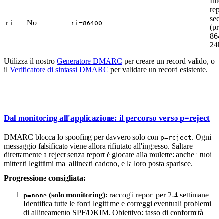
Int
rep
se
No
ri
ri=86400
(pr
86
24
Utilizza il nostro
Generatore DMARC
per creare un record valido, o
il
Verificatore di sintassi DMARC
per validare un record esistente.
Dal monitoring all'applicazione: il percorso verso p=reject
DMARC blocca lo spoofing per davvero solo con
. Ogni
p=reject
messaggio falsificato viene allora rifiutato all'ingresso. Saltare
direttamente a reject senza report è giocare alla roulette: anche i tuoi
mittenti legittimi mal allineati cadono, e la loro posta sparisce.
Progressione consigliata:
(solo monitoring):
raccogli report per 2-4 settimane.
p=none
Identifica tutte le fonti legittime e correggi eventuali problemi
di allineamento SPF/DKIM. Obiettivo: tasso di conformità