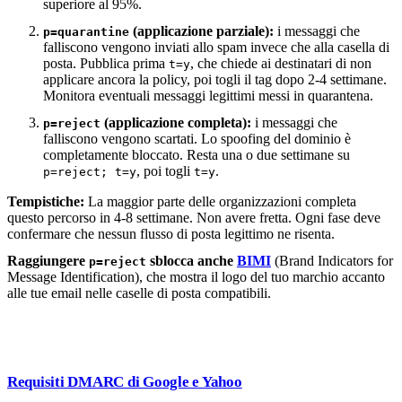
superiore al 95%.
(applicazione parziale):
i messaggi che
p=quarantine
falliscono vengono inviati allo spam invece che alla casella di
posta. Pubblica prima
, che chiede ai destinatari di non
t=y
applicare ancora la policy, poi togli il tag dopo 2-4 settimane.
Monitora eventuali messaggi legittimi messi in quarantena.
(applicazione completa):
i messaggi che
p=reject
falliscono vengono scartati. Lo spoofing del dominio è
completamente bloccato. Resta una o due settimane su
, poi togli
.
p=reject; t=y
t=y
Tempistiche:
La maggior parte delle organizzazioni completa
questo percorso in 4-8 settimane. Non avere fretta. Ogni fase deve
confermare che nessun flusso di posta legittimo ne risenta.
Raggiungere
sblocca anche
BIMI
(Brand Indicators for
p=reject
Message Identification), che mostra il logo del tuo marchio accanto
alle tue email nelle caselle di posta compatibili.
Requisiti DMARC di Google e Yahoo