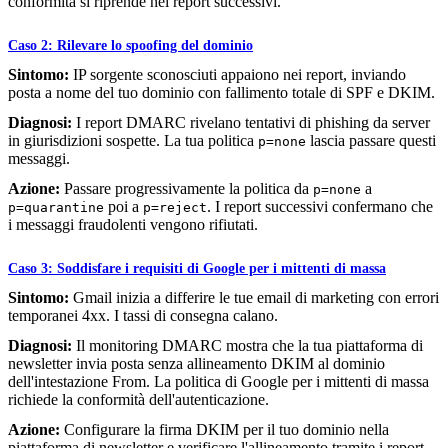
conformità si riprende nei report successivi.
Caso 2: Rilevare lo spoofing del dominio
Sintomo:
IP sorgente sconosciuti appaiono nei report, inviando
posta a nome del tuo dominio con fallimento totale di SPF e DKIM.
Diagnosi:
I report DMARC rivelano tentativi di phishing da server
in giurisdizioni sospette. La tua politica
lascia passare questi
p=none
messaggi.
Azione:
Passare progressivamente la politica da
a
p=none
poi a
. I report successivi confermano che
p=quarantine
p=reject
i messaggi fraudolenti vengono rifiutati.
Caso 3: Soddisfare i requisiti di Google per i mittenti di massa
Sintomo:
Gmail inizia a differire le tue email di marketing con errori
temporanei 4xx. I tassi di consegna calano.
Diagnosi:
Il monitoring DMARC mostra che la tua piattaforma di
newsletter invia posta senza allineamento DKIM al dominio
dell'intestazione From. La politica di Google per i mittenti di massa
richiede la conformità dell'autenticazione.
Azione:
Configurare la firma DKIM per il tuo dominio nella
piattaforma di newsletter e verificare l'allineamento tramite i report