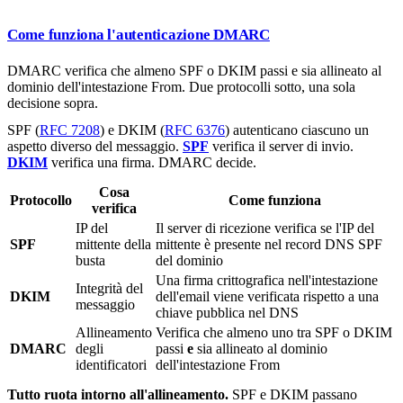
Come funziona l'autenticazione DMARC
DMARC verifica che almeno SPF o DKIM passi e sia allineato al
dominio dell'intestazione From. Due protocolli sotto, una sola
decisione sopra.
SPF (
RFC 7208
) e DKIM (
RFC 6376
) autenticano ciascuno un
aspetto diverso del messaggio.
SPF
verifica il server di invio.
DKIM
verifica una firma. DMARC decide.
Cosa
Protocollo
Come funziona
verifica
IP del
Il server di ricezione verifica se l'IP del
SPF
mittente della
mittente è presente nel record DNS SPF
busta
del dominio
Una firma crittografica nell'intestazione
Integrità del
DKIM
dell'email viene verificata rispetto a una
messaggio
chiave pubblica nel DNS
Allineamento
Verifica che almeno uno tra SPF o DKIM
DMARC
degli
passi
e
sia allineato al dominio
identificatori
dell'intestazione From
Tutto ruota intorno all'allineamento.
SPF e DKIM passano