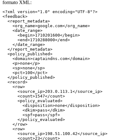
formato XML:
<?xml version="1.0" encoding="UTF-8"?>

<feedback>

  <report_metadata>

    <org_name>google.com</org_name>

    <date_range>

      <begin>1710201600</begin>

      <end>1710288000</end>

    </date_range>

  </report_metadata>

  <policy_published>

    <domain>captaindns.com</domain>

    <p>none</p>

    <sp>none</sp>

    <pct>100</pct>

  </policy_published>

  <record>

    <row>

      <source_ip>203.0.113.1</source_ip>

      <count>1547</count>

      <policy_evaluated>

        <disposition>none</disposition>

        <dkim>pass</dkim>

        <spf>pass</spf>

      </policy_evaluated>

    </row>

    <row>

      <source_ip>198.51.100.42</source_ip>

      <count>23</count>
