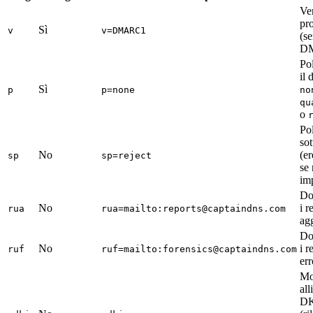
Ve
pr
Sì
v
v=DMARC1
(s
D
Pol
il 
Sì
p
p=none
no
qu
o
Pol
so
No
(e
sp
sp=reject
se
im
Do
No
i r
rua
rua=mailto:reports@captaindns.com
ag
Do
No
i r
ruf
ruf=mailto:forensics@captaindns.com
err
Mo
al
D