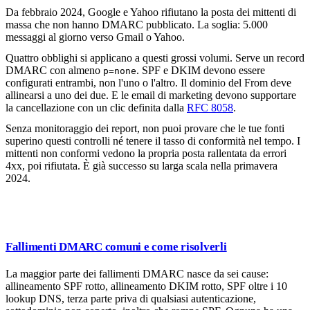
Da febbraio 2024, Google e Yahoo rifiutano la posta dei mittenti di
massa che non hanno DMARC pubblicato. La soglia: 5.000
messaggi al giorno verso Gmail o Yahoo.
Quattro obblighi si applicano a questi grossi volumi. Serve un record
DMARC con almeno
. SPF e DKIM devono essere
p=none
configurati entrambi, non l'uno o l'altro. Il dominio del From deve
allinearsi a uno dei due. E le email di marketing devono supportare
la cancellazione con un clic definita dalla
RFC 8058
.
Senza monitoraggio dei report, non puoi provare che le tue fonti
superino questi controlli né tenere il tasso di conformità nel tempo. I
mittenti non conformi vedono la propria posta rallentata da errori
4xx, poi rifiutata. È già successo su larga scala nella primavera
2024.
Fallimenti DMARC comuni e come risolverli
La maggior parte dei fallimenti DMARC nasce da sei cause:
allineamento SPF rotto, allineamento DKIM rotto, SPF oltre i 10
lookup DNS, terza parte priva di qualsiasi autenticazione,