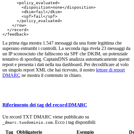
      <policy_evaluated>

        <disposition>none</disposition>

        <dkim>fail</dkim>

        <spf>fail</spf>

      </policy_evaluated>

    </row>

  </record>

La prima riga mostra 1.547 messaggi da una fonte legittima che
superano entrambi i controlli. La seconda riga rivela 23 messaggi da
un IP sconosciuto che falliscono sia SPF che DKIM, un potenziale
tentativo di spoofing. CaptainDNS analizza automaticamente questi
report e presenta i dati nella tua dashboard. Per decodificare al volo
un singolo report XML che hai ricevuto, il nostro
lettore di report
DMARC
ne mostra il contenuto in chiaro.
Riferimento dei tag del record DMARC
Un record TXT DMARC viene pubblicato su
. Ecco i tag disponibili:
_dmarc.tuodominio.com
Tag
Obbligatorio
Esempio
De