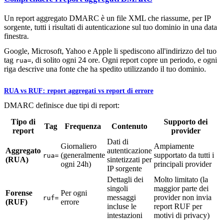
Un report aggregato DMARC è un file XML che riassume, per IP
sorgente, tutti i risultati di autenticazione sul tuo dominio in una data
finestra.
Google, Microsoft, Yahoo e Apple li spediscono all'indirizzo del tuo
tag
, di solito ogni 24 ore. Ogni report copre un periodo, e ogni
rua=
riga descrive una fonte che ha spedito utilizzando il tuo dominio.
RUA vs RUF: report aggregati vs report di errore
DMARC definisce due tipi di report:
Tipo di
Supporto dei
Tag
Frequenza
Contenuto
report
provider
Dati di
Giornaliero
Ampiamente
Aggregato
autenticazione
(generalmente
supportato da tutti i
rua=
(RUA)
sintetizzati per
ogni 24h)
principali provider
IP sorgente
Dettagli dei
Molto limitato (la
singoli
maggior parte dei
Forense
Per ogni
messaggi
provider non invia
ruf=
(RUF)
errore
incluse le
report RUF per
intestazioni
motivi di privacy)