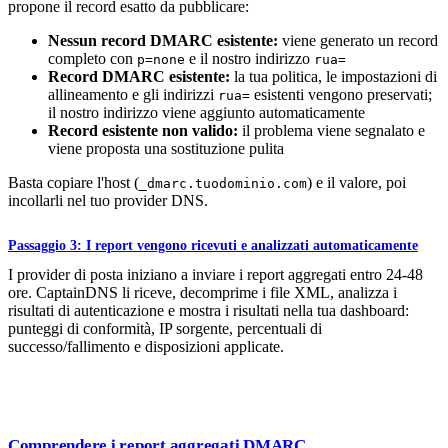
propone il record esatto da pubblicare:
Nessun record DMARC esistente:
viene generato un record
completo con
e il nostro indirizzo
p=none
rua=
Record DMARC esistente:
la tua politica, le impostazioni di
allineamento e gli indirizzi
esistenti vengono preservati;
rua=
il nostro indirizzo viene aggiunto automaticamente
Record esistente non valido:
il problema viene segnalato e
viene proposta una sostituzione pulita
Basta copiare l'host (
) e il valore, poi
_dmarc.tuodominio.com
incollarli nel tuo provider DNS.
Passaggio 3: I report vengono ricevuti e analizzati automaticamente
I provider di posta iniziano a inviare i report aggregati entro 24-48
ore. CaptainDNS li riceve, decomprime i file XML, analizza i
risultati di autenticazione e mostra i risultati nella tua dashboard:
punteggi di conformità, IP sorgente, percentuali di
successo/fallimento e disposizioni applicate.
Comprendere i report aggregati DMARC