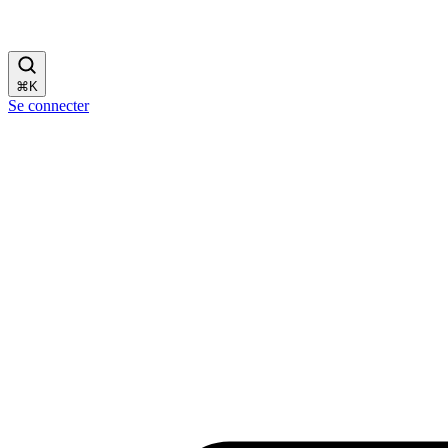
⌘
K
Se connecter