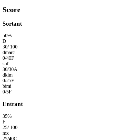
Score
Sortant
50
%
D
30
/
100
dmarc
0
/
40
F
spf
30
/
30
A
dkim
0
/
25
F
bimi
0
/
5
F
Entrant
35
%
F
25
/
100
mx
25
/
40
C