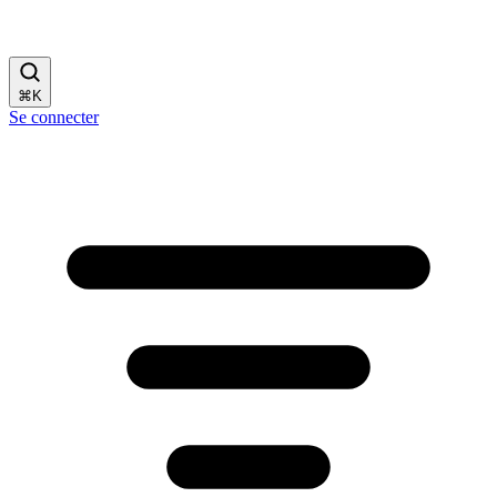
⌘
K
Se connecter