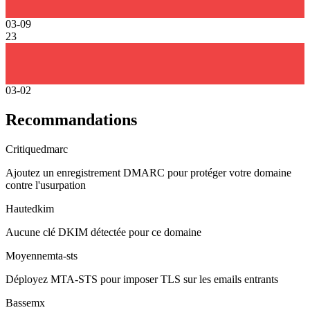
03-09
23
03-02
Recommandations
Critique
dmarc
Ajoutez un enregistrement DMARC pour protéger votre domaine
contre l'usurpation
Haute
dkim
Aucune clé DKIM détectée pour ce domaine
Moyenne
mta-sts
Déployez MTA-STS pour imposer TLS sur les emails entrants
Basse
mx