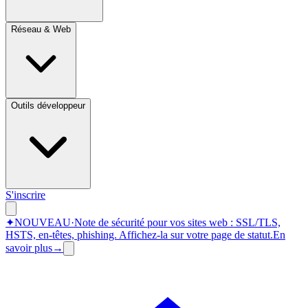
Réseau & Web
Outils développeur
S'inscrire
✦
NOUVEAU
·
Note de sécurité pour vos sites web : SSL/TLS,
HSTS, en-têtes, phishing.
Affichez-la sur votre page de statut.
En
savoir plus
→