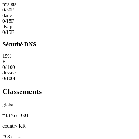
mta-sts
0
/
30
F
dane
0
/
15
F
tls-rpt
0
/
15
F
Sécurité DNS
15
%
F
0
/
100
dnssec
0
/
100
F
Classements
global
#
1376
/
1601
country KR
#
63
/
112