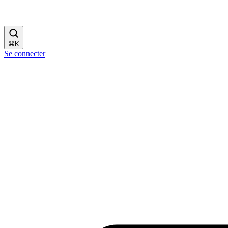
⌘
K
Se connecter