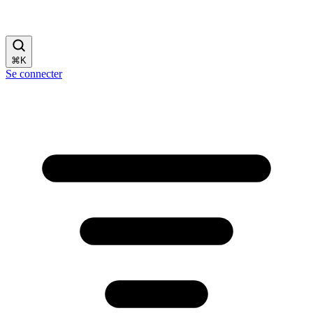
⌘
K
Se connecter