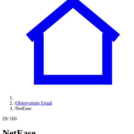
/
Observatoire Email
/
NetEase
29
/ 100
NetEase