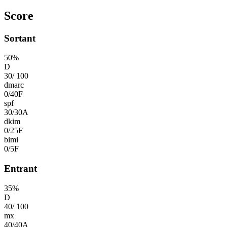
Score
Sortant
50
%
D
30
/
100
dmarc
0
/
40
F
spf
30
/
30
A
dkim
0
/
25
F
bimi
0
/
5
F
Entrant
35
%
D
40
/
100
mx
40
/
40
A