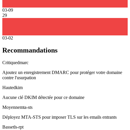
03-09
29
03-02
Recommandations
Critique
dmarc
Ajoutez un enregistrement DMARC pour protéger votre domaine
contre l'usurpation
Haute
dkim
Aucune clé DKIM détectée pour ce domaine
Moyenne
mta-sts
Déployez MTA-STS pour imposer TLS sur les emails entrants
Basse
tls-rpt