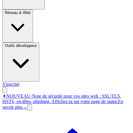
Réseau & Web
Outils développeur
S'inscrire
✦
NOUVEAU
·
Note de sécurité pour vos sites web : SSL/TLS,
HSTS, en-têtes, phishing.
Affichez-la sur votre page de statut.
En
savoir plus
→