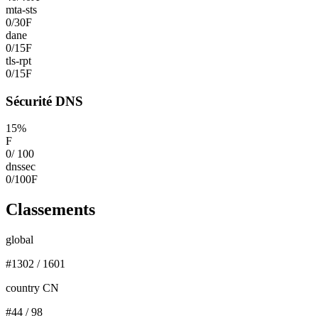
mta-sts
0
/
30
F
dane
0
/
15
F
tls-rpt
0
/
15
F
Sécurité DNS
15
%
F
0
/
100
dnssec
0
/
100
F
Classements
global
#
1302
/
1601
country CN
#
44
/
98