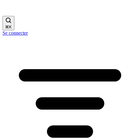
⌘
K
Se connecter