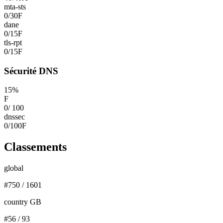
mta-sts
0
/
30
F
dane
0
/
15
F
tls-rpt
0
/
15
F
Sécurité DNS
15
%
F
0
/
100
dnssec
0
/
100
F
Classements
global
#
750
/
1601
country GB
#
56
/
93