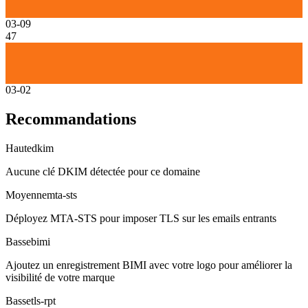
03-09
47
03-02
Recommandations
Haute
dkim
Aucune clé DKIM détectée pour ce domaine
Moyenne
mta-sts
Déployez MTA-STS pour imposer TLS sur les emails entrants
Basse
bimi
Ajoutez un enregistrement BIMI avec votre logo pour améliorer la
visibilité de votre marque
Basse
tls-rpt