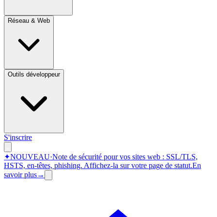
Réseau & Web
Outils développeur
S'inscrire
✦
NOUVEAU
·
Note de sécurité pour vos sites web : SSL/TLS,
HSTS, en-têtes, phishing.
Affichez-la sur votre page de statut.
En
savoir plus
→