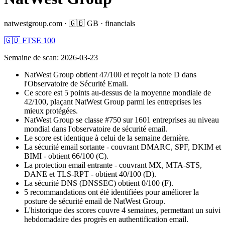
natwestgroup.com
·
🇬🇧
GB
·
financials
🇬🇧 FTSE 100
Semaine de scan
:
2026-03-23
NatWest Group obtient 47/100 et reçoit la note D dans
l'Observatoire de Sécurité Email.
Ce score est 5 points au-dessus de la moyenne mondiale de
42/100, plaçant NatWest Group parmi les entreprises les
mieux protégées.
NatWest Group se classe #750 sur 1601 entreprises au niveau
mondial dans l'observatoire de sécurité email.
Le score est identique à celui de la semaine dernière.
La sécurité email sortante - couvrant DMARC, SPF, DKIM et
BIMI - obtient 66/100 (C).
La protection email entrante - couvrant MX, MTA-STS,
DANE et TLS-RPT - obtient 40/100 (D).
La sécurité DNS (DNSSEC) obtient 0/100 (F).
5 recommandations ont été identifiées pour améliorer la
posture de sécurité email de NatWest Group.
L'historique des scores couvre 4 semaines, permettant un suivi
hebdomadaire des progrès en authentification email.