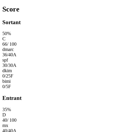
Score
Sortant
50
%
C
66
/
100
dmarc
36
/
40
A
spf
30
/
30
A
dkim
0
/
25
F
bimi
0
/
5
F
Entrant
35
%
D
40
/
100
mx
40
/
40
A