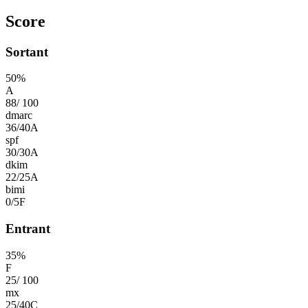
Score
Sortant
50
%
A
88
/
100
dmarc
36
/
40
A
spf
30
/
30
A
dkim
22
/
25
A
bimi
0
/
5
F
Entrant
35
%
F
25
/
100
mx
25
/
40
C