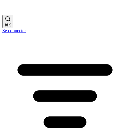
⌘
K
Se connecter