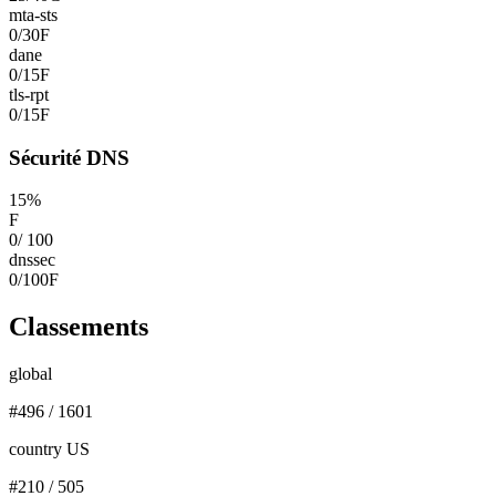
mta-sts
0
/
30
F
dane
0
/
15
F
tls-rpt
0
/
15
F
Sécurité DNS
15
%
F
0
/
100
dnssec
0
/
100
F
Classements
global
#
496
/
1601
country US
#
210
/
505