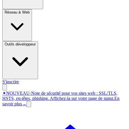
Réseau & Web
Outils développeur
S'inscrire
✦
NOUVEAU
·
Note de sécurité pour vos sites web : SSL/TLS,
HSTS, en-têtes, phishing.
Affichez-la sur votre page de statut.
En
savoir plus
→