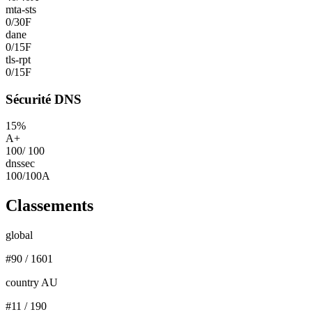
mta-sts
0
/
30
F
dane
0
/
15
F
tls-rpt
0
/
15
F
Sécurité DNS
15
%
A+
100
/
100
dnssec
100
/
100
A
Classements
global
#
90
/
1601
country AU
#
11
/
190