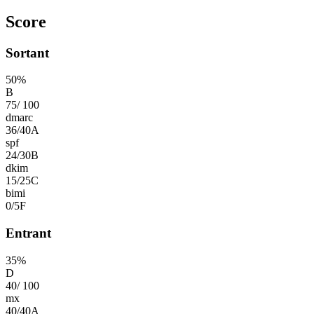
Score
Sortant
50
%
B
75
/
100
dmarc
36
/
40
A
spf
24
/
30
B
dkim
15
/
25
C
bimi
0
/
5
F
Entrant
35
%
D
40
/
100
mx
40
/
40
A