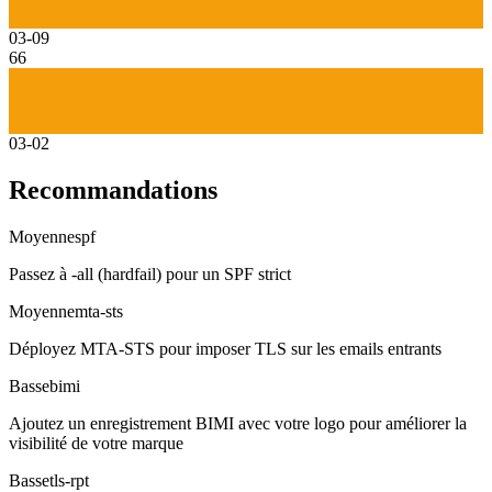
03-09
66
03-02
Recommandations
Moyenne
spf
Passez à -all (hardfail) pour un SPF strict
Moyenne
mta-sts
Déployez MTA-STS pour imposer TLS sur les emails entrants
Basse
bimi
Ajoutez un enregistrement BIMI avec votre logo pour améliorer la
visibilité de votre marque
Basse
tls-rpt