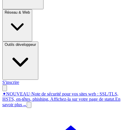
Réseau & Web
Outils développeur
S'inscrire
✦
NOUVEAU
·
Note de sécurité pour vos sites web : SSL/TLS,
HSTS, en-têtes, phishing.
Affichez-la sur votre page de statut.
En
savoir plus
→