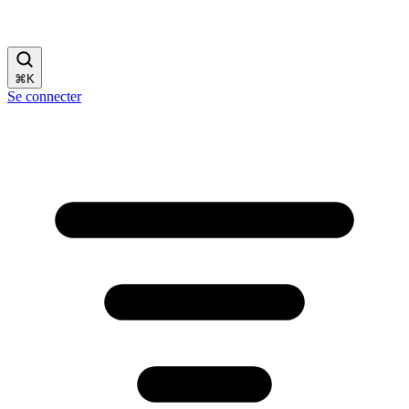
⌘
K
Se connecter