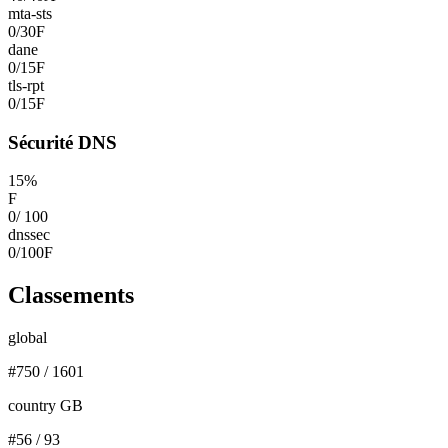
mta-sts
0
/
30
F
dane
0
/
15
F
tls-rpt
0
/
15
F
Sécurité DNS
15
%
F
0
/
100
dnssec
0
/
100
F
Classements
global
#
750
/
1601
country GB
#
56
/
93