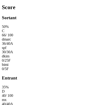
Score
Sortant
50
%
C
66
/
100
dmarc
36
/
40
A
spf
30
/
30
A
dkim
0
/
25
F
bimi
0
/
5
F
Entrant
35
%
D
40
/
100
mx
40
/
40
A