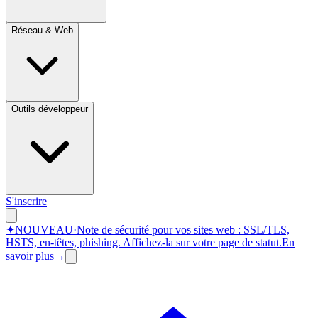
Réseau & Web
Outils développeur
S'inscrire
✦
NOUVEAU
·
Note de sécurité pour vos sites web : SSL/TLS,
HSTS, en-têtes, phishing.
Affichez-la sur votre page de statut.
En
savoir plus
→