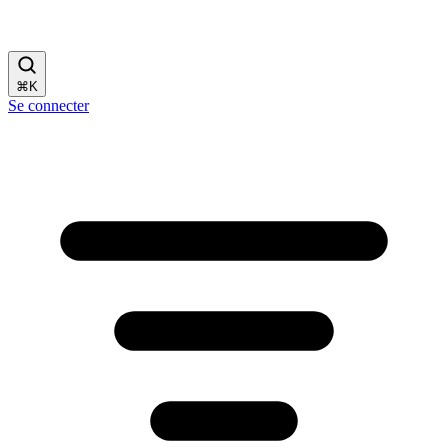
⌘
K
Se connecter