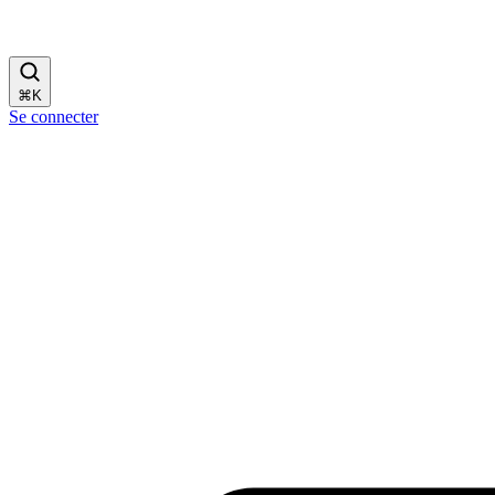
⌘
K
Se connecter