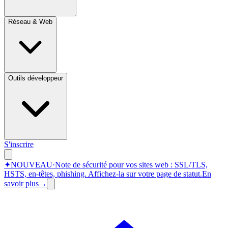
Réseau & Web
Outils développeur
S'inscrire
✦
NOUVEAU
·
Note de sécurité pour vos sites web : SSL/TLS,
HSTS, en-têtes, phishing.
Affichez-la sur votre page de statut.
En
savoir plus
→