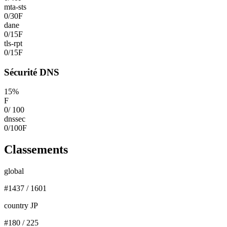
mta-sts
0
/
30
F
dane
0
/
15
F
tls-rpt
0
/
15
F
Sécurité DNS
15
%
F
0
/
100
dnssec
0
/
100
F
Classements
global
#
1437
/
1601
country JP
#
180
/
225