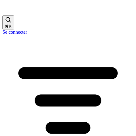
⌘
K
Se connecter