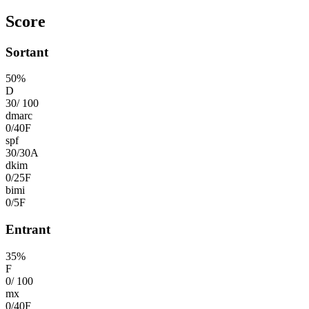
Score
Sortant
50
%
D
30
/
100
dmarc
0
/
40
F
spf
30
/
30
A
dkim
0
/
25
F
bimi
0
/
5
F
Entrant
35
%
F
0
/
100
mx
0
/
40
F