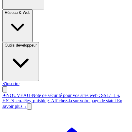
Réseau & Web
Outils développeur
S'inscrire
✦
NOUVEAU
·
Note de sécurité pour vos sites web : SSL/TLS,
HSTS, en-têtes, phishing.
Affichez-la sur votre page de statut.
En
savoir plus
→