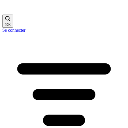
⌘
K
Se connecter