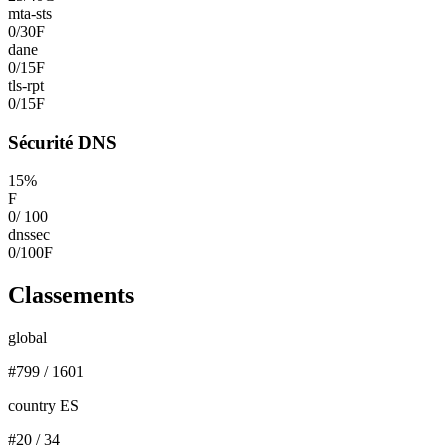
mta-sts
0
/
30
F
dane
0
/
15
F
tls-rpt
0
/
15
F
Sécurité DNS
15
%
F
0
/
100
dnssec
0
/
100
F
Classements
global
#
799
/
1601
country ES
#
20
/
34