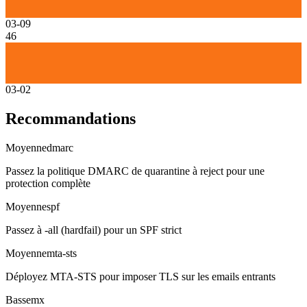
03-09
46
03-02
Recommandations
Moyenne
dmarc
Passez la politique DMARC de quarantine à reject pour une
protection complète
Moyenne
spf
Passez à -all (hardfail) pour un SPF strict
Moyenne
mta-sts
Déployez MTA-STS pour imposer TLS sur les emails entrants
Basse
mx