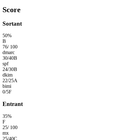
Score
Sortant
50
%
B
76
/
100
dmarc
30
/
40
B
spf
24
/
30
B
dkim
22
/
25
A
bimi
0
/
5
F
Entrant
35
%
F
25
/
100
mx
25
/
40
C