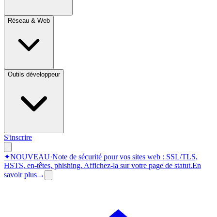
Réseau & Web
Outils développeur
S'inscrire
✦
NOUVEAU
·
Note de sécurité pour vos sites web : SSL/TLS,
HSTS, en-têtes, phishing.
Affichez-la sur votre page de statut.
En
savoir plus
→