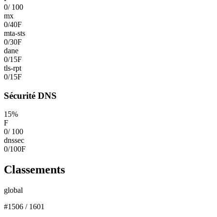
0
/
100
mx
0
/
40
F
mta-sts
0
/
30
F
dane
0
/
15
F
tls-rpt
0
/
15
F
Sécurité DNS
15
%
F
0
/
100
dnssec
0
/
100
F
Classements
global
#
1506
/
1601