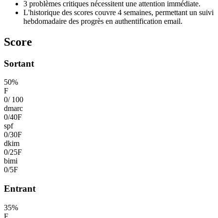
3 problèmes critiques nécessitent une attention immédiate.
L'historique des scores couvre 4 semaines, permettant un suivi
hebdomadaire des progrès en authentification email.
Score
Sortant
50
%
F
0
/
100
dmarc
0
/
40
F
spf
0
/
30
F
dkim
0
/
25
F
bimi
0
/
5
F
Entrant
35
%
F