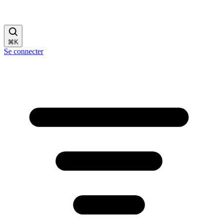
⌘
K
Se connecter