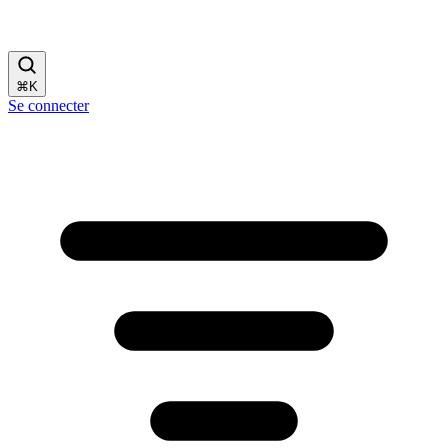
⌘
K
Se connecter