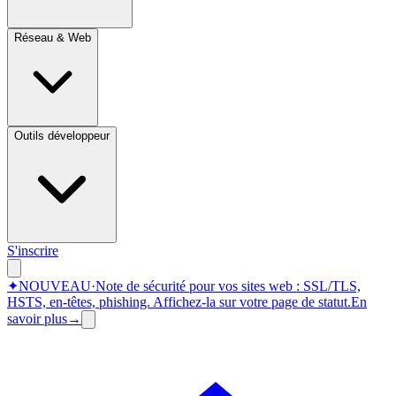
Réseau & Web
Outils développeur
S'inscrire
✦
NOUVEAU
·
Note de sécurité pour vos sites web : SSL/TLS,
HSTS, en-têtes, phishing.
Affichez-la sur votre page de statut.
En
savoir plus
→