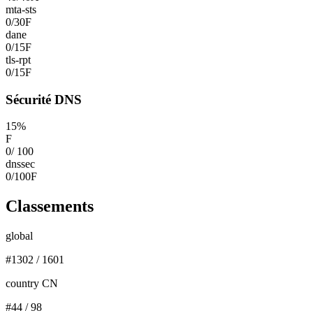
mta-sts
0
/
30
F
dane
0
/
15
F
tls-rpt
0
/
15
F
Sécurité DNS
15
%
F
0
/
100
dnssec
0
/
100
F
Classements
global
#
1302
/
1601
country CN
#
44
/
98