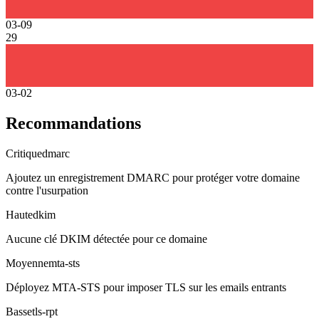
03-09
29
03-02
Recommandations
Critique
dmarc
Ajoutez un enregistrement DMARC pour protéger votre domaine
contre l'usurpation
Haute
dkim
Aucune clé DKIM détectée pour ce domaine
Moyenne
mta-sts
Déployez MTA-STS pour imposer TLS sur les emails entrants
Basse
tls-rpt