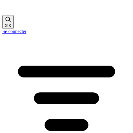
⌘
K
Se connecter