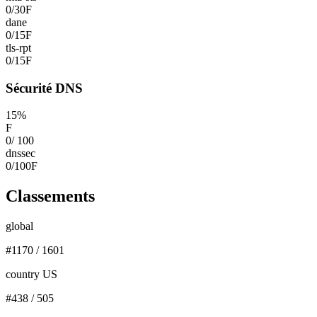
0
/
30
F
dane
0
/
15
F
tls-rpt
0
/
15
F
Sécurité DNS
15
%
F
0
/
100
dnssec
0
/
100
F
Classements
global
#
1170
/
1601
country US
#
438
/
505