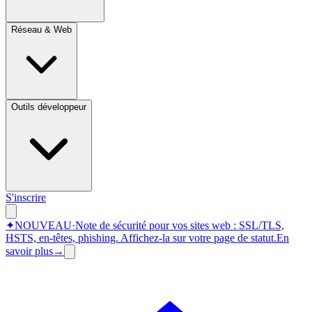
Réseau & Web
Outils développeur
S'inscrire
✦
NOUVEAU
·
Note de sécurité pour vos sites web : SSL/TLS,
HSTS, en-têtes, phishing.
Affichez-la sur votre page de statut.
En
savoir plus
→