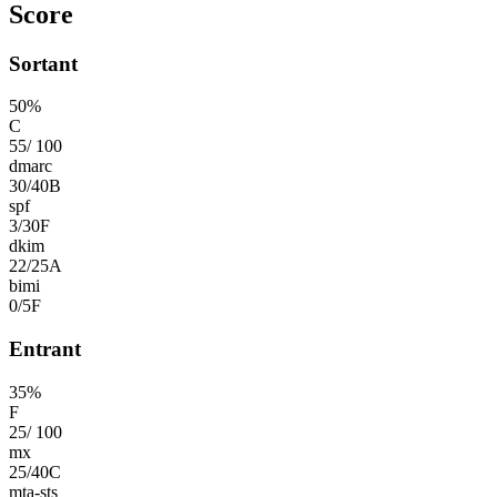
Score
Sortant
50
%
C
55
/
100
dmarc
30
/
40
B
spf
3
/
30
F
dkim
22
/
25
A
bimi
0
/
5
F
Entrant
35
%
F
25
/
100
mx
25
/
40
C
mta-sts