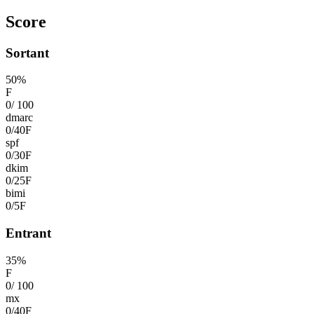
Score
Sortant
50
%
F
0
/
100
dmarc
0
/
40
F
spf
0
/
30
F
dkim
0
/
25
F
bimi
0
/
5
F
Entrant
35
%
F
0
/
100
mx
0
/
40
F