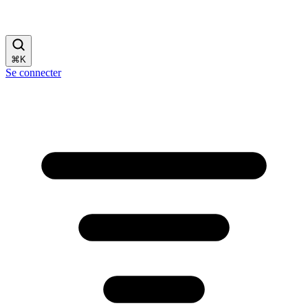
⌘
K
Se connecter