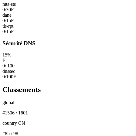
mta-sts
0
/
30
F
dane
0
/
15
F
tls-rpt
0
/
15
F
Sécurité DNS
15
%
F
0
/
100
dnssec
0
/
100
F
Classements
global
#
1506
/
1601
country CN
#
85
/
98