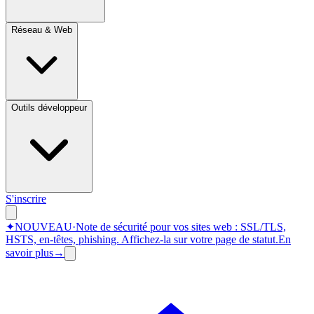
Réseau & Web
Outils développeur
S'inscrire
✦
NOUVEAU
·
Note de sécurité pour vos sites web : SSL/TLS,
HSTS, en-têtes, phishing.
Affichez-la sur votre page de statut.
En
savoir plus
→