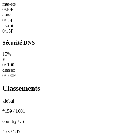
mta-sts
0
/
30
F
dane
0
/
15
F
tls-rpt
0
/
15
F
Sécurité DNS
15
%
F
0
/
100
dnssec
0
/
100
F
Classements
global
#
159
/
1601
country US
#
53
/
505