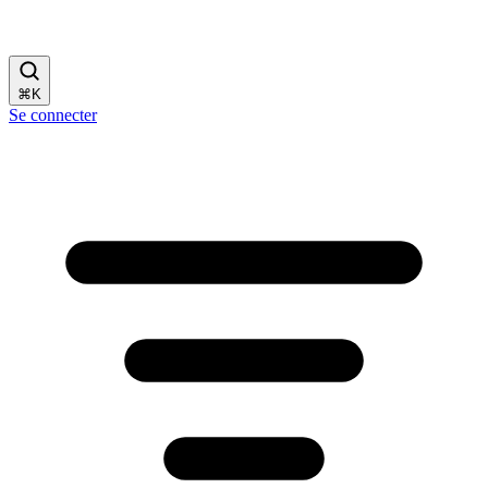
⌘
K
Se connecter