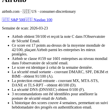
airbnb.com
·
🇺🇸
US
·
consumer-discretionary
🇺🇸 S&P 500
🇺🇸 Nasdaq 100
Semaine de scan
:
2026-03-23
Airbnb obtient 59/100 et reçoit la note C dans l'Observatoire
de Sécurité Email.
Ce score est 17 points au-dessus de la moyenne mondiale de
42/100, plaçant Airbnb parmi les entreprises les mieux
protégées.
Airbnb se classe #159 sur 1601 entreprises au niveau mondial
dans l'observatoire de sécurité email.
Le score est identique à celui de la semaine dernière.
La sécurité email sortante - couvrant DMARC, SPF, DKIM et
BIMI - obtient 91/100 (A).
La protection email entrante - couvrant MX, MTA-STS,
DANE et TLS-RPT - obtient 40/100 (D).
La sécurité DNS (DNSSEC) obtient 0/100 (F).
3 recommandations ont été identifiées pour améliorer la
posture de sécurité email de Airbnb.
L'historique des scores couvre 4 semaines, permettant un suivi
hebdomadaire des progrès en authentification email.