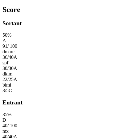
Score
Sortant
50
%
A
91
/
100
dmarc
36
/
40
A
spf
30
/
30
A
dkim
22
/
25
A
bimi
3
/
5
C
Entrant
35
%
D
40
/
100
mx
40
/
40
A