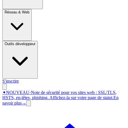
Réseau & Web
Outils développeur
S'inscrire
✦
NOUVEAU
·
Note de sécurité pour vos sites web : SSL/TLS,
HSTS, en-têtes, phishing.
Affichez-la sur votre page de statut.
En
savoir plus
→