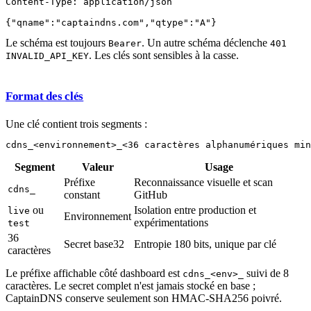
Content-Type: application/json

Le schéma est toujours
. Un autre schéma déclenche
Bearer
401
. Les clés sont sensibles à la casse.
INVALID_API_KEY
Format des clés
Une clé contient trois segments :
Segment
Valeur
Usage
Préfixe
Reconnaissance visuelle et scan
cdns_
constant
GitHub
ou
Isolation entre production et
live
Environnement
expérimentations
test
36
Secret base32
Entropie 180 bits, unique par clé
caractères
Le préfixe affichable côté dashboard est
suivi de 8
cdns_<env>_
caractères. Le secret complet n'est jamais stocké en base ;
CaptainDNS conserve seulement son HMAC-SHA256 poivré.