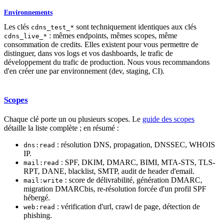
Environnements
Les clés
sont techniquement identiques aux clés
cdns_test_*
: mêmes endpoints, mêmes scopes, même
cdns_live_*
consommation de credits. Elles existent pour vous permettre de
distinguer, dans vos logs et vos dashboards, le trafic de
développement du trafic de production. Nous vous recommandons
d'en créer une par environnement (dev, staging, CI).
Scopes
Chaque clé porte un ou plusieurs scopes. Le
guide des scopes
détaille la liste complète ; en résumé :
: résolution DNS, propagation, DNSSEC, WHOIS
dns:read
IP.
: SPF, DKIM, DMARC, BIMI, MTA-STS, TLS-
mail:read
RPT, DANE, blacklist, SMTP, audit de header d'email.
: score de délivrabilité, génération DMARC,
mail:write
migration DMARCbis, re-résolution forcée d'un profil SPF
hébergé.
: vérification d'url, crawl de page, détection de
web:read
phishing.