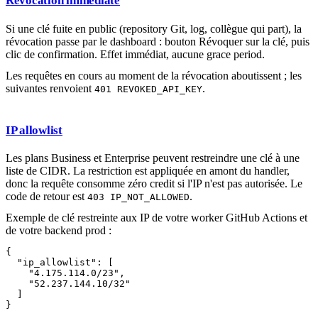
Révocation immédiate
Si une clé fuite en public (repository Git, log, collègue qui part), la
révocation passe par le dashboard : bouton Révoquer sur la clé, puis
clic de confirmation. Effet immédiat, aucune grace period.
Les requêtes en cours au moment de la révocation aboutissent ; les
suivantes renvoient
.
401 REVOKED_API_KEY
IP allowlist
Les plans Business et Enterprise peuvent restreindre une clé à une
liste de CIDR. La restriction est appliquée en amont du handler,
donc la requête consomme zéro credit si l'IP n'est pas autorisée. Le
code de retour est
.
403 IP_NOT_ALLOWED
Exemple de clé restreinte aux IP de votre worker GitHub Actions et
de votre backend prod :
{

  "ip_allowlist": [

    "4.175.114.0/23",

    "52.237.144.10/32"

  ]
