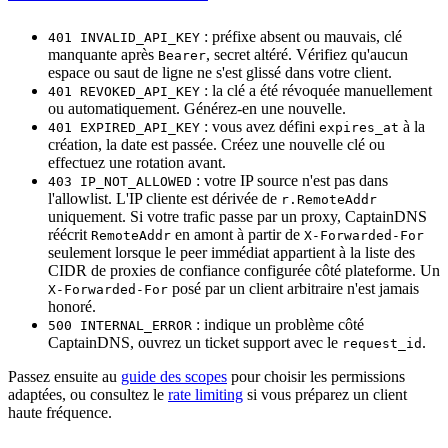
: préfixe absent ou mauvais, clé
401 INVALID_API_KEY
manquante après
, secret altéré. Vérifiez qu'aucun
Bearer
espace ou saut de ligne ne s'est glissé dans votre client.
: la clé a été révoquée manuellement
401 REVOKED_API_KEY
ou automatiquement. Générez-en une nouvelle.
: vous avez défini
à la
401 EXPIRED_API_KEY
expires_at
création, la date est passée. Créez une nouvelle clé ou
effectuez une rotation avant.
: votre IP source n'est pas dans
403 IP_NOT_ALLOWED
l'allowlist. L'IP cliente est dérivée de
r.RemoteAddr
uniquement. Si votre trafic passe par un proxy, CaptainDNS
réécrit
en amont à partir de
RemoteAddr
X-Forwarded-For
seulement lorsque le peer immédiat appartient à la liste des
CIDR de proxies de confiance configurée côté plateforme. Un
posé par un client arbitraire n'est jamais
X-Forwarded-For
honoré.
: indique un problème côté
500 INTERNAL_ERROR
CaptainDNS, ouvrez un ticket support avec le
.
request_id
Passez ensuite au
guide des scopes
pour choisir les permissions
adaptées, ou consultez le
rate limiting
si vous préparez un client
haute fréquence.