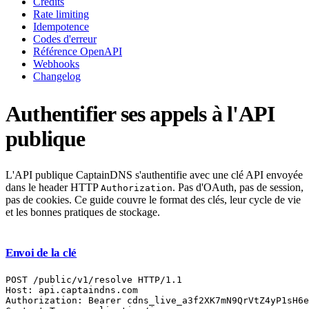
Crédits
Rate limiting
Idempotence
Codes d'erreur
Référence OpenAPI
Webhooks
Changelog
Authentifier ses appels à l'API
publique
L'API publique CaptainDNS s'authentifie avec une clé API envoyée
dans le header HTTP
. Pas d'OAuth, pas de session,
Authorization
pas de cookies. Ce guide couvre le format des clés, leur cycle de vie
et les bonnes pratiques de stockage.
Envoi de la clé
POST /public/v1/resolve HTTP/1.1

Host: api.captaindns.com

Authorization: Bearer cdns_live_a3f2XK7mN9QrVtZ4yP1sH6e