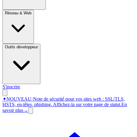
Réseau & Web
Outils développeur
S'inscrire
✦
NOUVEAU
·
Note de sécurité pour vos sites web : SSL/TLS,
HSTS, en-têtes, phishing.
Affichez-la sur votre page de statut.
En
savoir plus
→