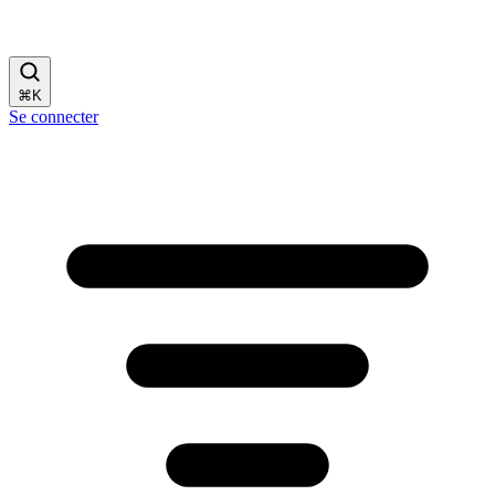
⌘
K
Se connecter