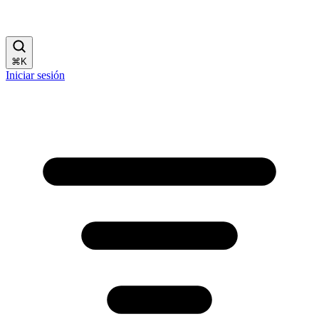
⌘
K
Iniciar sesión