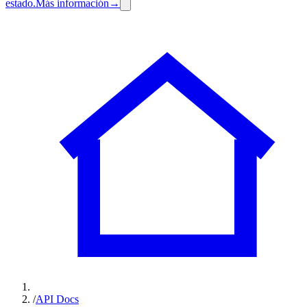
estado.
Más información
→
/
API Docs