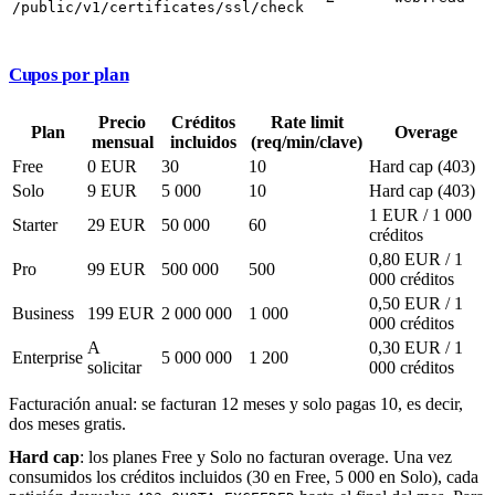
/public/v1/certificates/ssl/check
Cupos por plan
Precio
Créditos
Rate limit
Plan
Overage
mensual
incluidos
(req/min/clave)
Free
0 EUR
30
10
Hard cap (403)
Solo
9 EUR
5 000
10
Hard cap (403)
1 EUR / 1 000
Starter
29 EUR
50 000
60
créditos
0,80 EUR / 1
Pro
99 EUR
500 000
500
000 créditos
0,50 EUR / 1
Business
199 EUR
2 000 000
1 000
000 créditos
A
0,30 EUR / 1
Enterprise
5 000 000
1 200
solicitar
000 créditos
Facturación anual: se facturan 12 meses y solo pagas 10, es decir,
dos meses gratis.
Hard cap
: los planes Free y Solo no facturan overage. Una vez
consumidos los créditos incluidos (30 en Free, 5 000 en Solo), cada