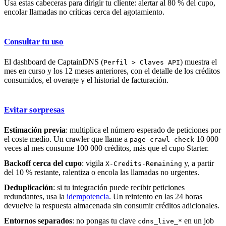
Usa estas cabeceras para dirigir tu cliente: alertar al 80 % del cupo,
encolar llamadas no críticas cerca del agotamiento.
Consultar tu uso
El dashboard de CaptainDNS (
) muestra el
Perfil > Claves API
mes en curso y los 12 meses anteriores, con el detalle de los créditos
consumidos, el overage y el historial de facturación.
Evitar sorpresas
Estimación previa
: multiplica el número esperado de peticiones por
el coste medio. Un crawler que llame a
10 000
page-crawl-check
veces al mes consume 100 000 créditos, más que el cupo Starter.
Backoff cerca del cupo
: vigila
y, a partir
X-Credits-Remaining
del 10 % restante, ralentiza o encola las llamadas no urgentes.
Deduplicación
: si tu integración puede recibir peticiones
redundantes, usa la
idempotencia
. Un reintento en las 24 horas
devuelve la respuesta almacenada sin consumir créditos adicionales.
Entornos separados
: no pongas tu clave
en un job
cdns_live_*