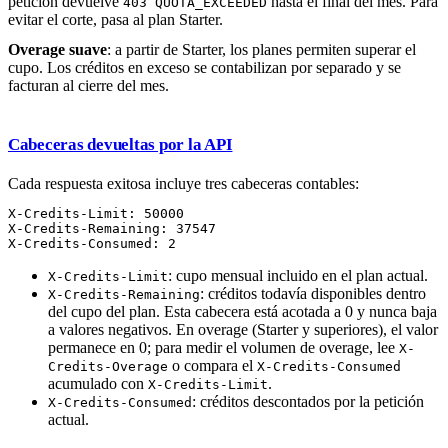
petición devuelve
hasta el final del mes. Para
403 QUOTA_EXCEEDED
evitar el corte, pasa al plan Starter.
Overage suave
: a partir de Starter, los planes permiten superar el
cupo. Los créditos en exceso se contabilizan por separado y se
facturan al cierre del mes.
Cabeceras devueltas por la API
Cada respuesta exitosa incluye tres cabeceras contables:
X-Credits-Limit: 50000

X-Credits-Remaining: 37547

: cupo mensual incluido en el plan actual.
X-Credits-Limit
: créditos todavía disponibles dentro
X-Credits-Remaining
del cupo del plan. Esta cabecera está acotada a 0 y nunca baja
a valores negativos. En overage (Starter y superiores), el valor
permanece en 0; para medir el volumen de overage, lee
X-
o compara el
Credits-Overage
X-Credits-Consumed
acumulado con
.
X-Credits-Limit
: créditos descontados por la petición
X-Credits-Consumed
actual.