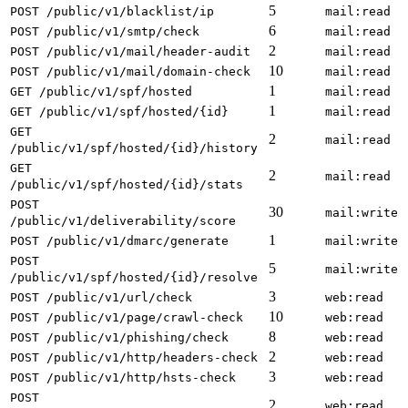
5
POST /public/v1/blacklist/ip
mail:read
6
POST /public/v1/smtp/check
mail:read
2
POST /public/v1/mail/header-audit
mail:read
10
POST /public/v1/mail/domain-check
mail:read
1
GET /public/v1/spf/hosted
mail:read
1
GET /public/v1/spf/hosted/{id}
mail:read
GET
2
mail:read
/public/v1/spf/hosted/{id}/history
GET
2
mail:read
/public/v1/spf/hosted/{id}/stats
POST
30
mail:write
/public/v1/deliverability/score
1
POST /public/v1/dmarc/generate
mail:write
POST
5
mail:write
/public/v1/spf/hosted/{id}/resolve
3
POST /public/v1/url/check
web:read
10
POST /public/v1/page/crawl-check
web:read
8
POST /public/v1/phishing/check
web:read
2
POST /public/v1/http/headers-check
web:read
3
POST /public/v1/http/hsts-check
web:read
POST
2
web:read