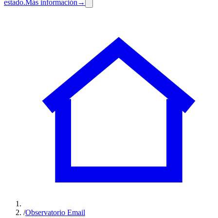
estado.
Más información
→
/
Observatorio Email