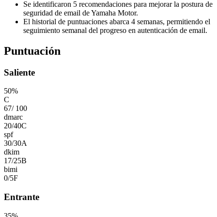
Se identificaron 5 recomendaciones para mejorar la postura de
seguridad de email de Yamaha Motor.
El historial de puntuaciones abarca 4 semanas, permitiendo el
seguimiento semanal del progreso en autenticación de email.
Puntuación
Saliente
50
%
C
67
/
100
dmarc
20
/
40
C
spf
30
/
30
A
dkim
17
/
25
B
bimi
0
/
5
F
Entrante
35
%