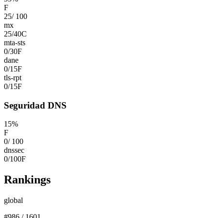
F
25
/
100
mx
25
/
40
C
mta-sts
0
/
30
F
dane
0
/
15
F
tls-rpt
0
/
15
F
Seguridad DNS
15
%
F
0
/
100
dnssec
0
/
100
F
Rankings
global
#
986
/
1601