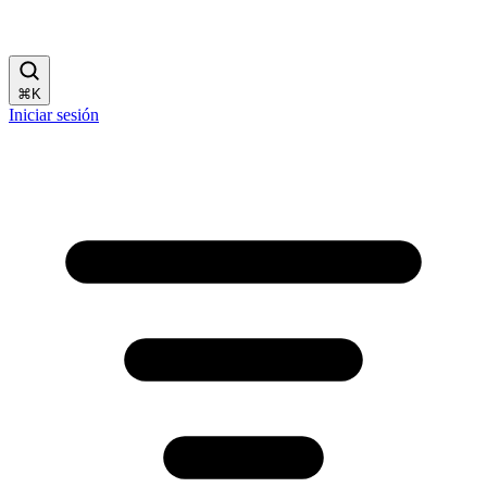
⌘
K
Iniciar sesión