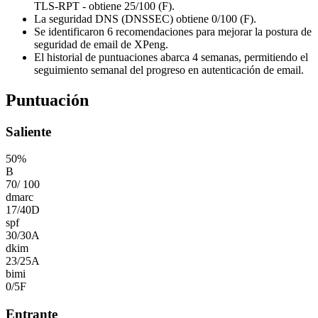
TLS-RPT - obtiene 25/100 (F).
La seguridad DNS (DNSSEC) obtiene 0/100 (F).
Se identificaron 6 recomendaciones para mejorar la postura de
seguridad de email de XPeng.
El historial de puntuaciones abarca 4 semanas, permitiendo el
seguimiento semanal del progreso en autenticación de email.
Puntuación
Saliente
50
%
B
70
/
100
dmarc
17
/
40
D
spf
30
/
30
A
dkim
23
/
25
A
bimi
0
/
5
F
Entrante