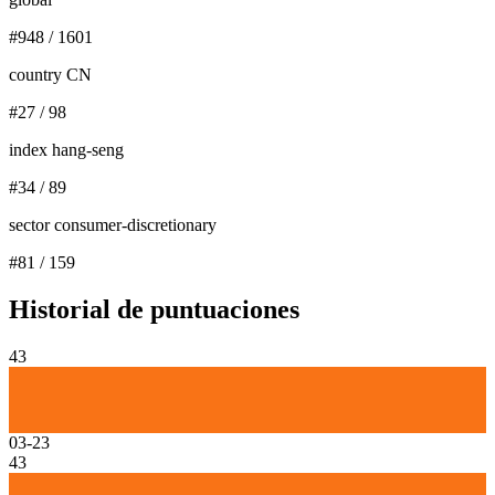
#
948
/
1601
country CN
#
27
/
98
index hang-seng
#
34
/
89
sector consumer-discretionary
#
81
/
159
Historial de puntuaciones
43
03-23
43