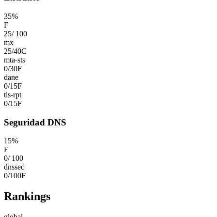
35
%
F
25
/
100
mx
25
/
40
C
mta-sts
0
/
30
F
dane
0
/
15
F
tls-rpt
0
/
15
F
Seguridad DNS
15
%
F
0
/
100
dnssec
0
/
100
F
Rankings
global