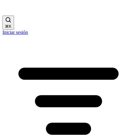
⌘
K
Iniciar sesión