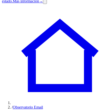
estado.
Más información
→
/
Observatorio Email