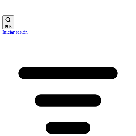
⌘
K
Iniciar sesión