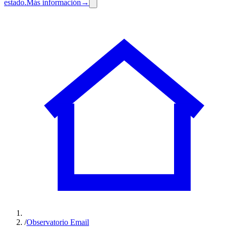
estado.
Más información
→
/
Observatorio Email