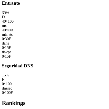
Entrante
35
%
D
40
/
100
mx
40
/
40
A
mta-sts
0
/
30
F
dane
0
/
15
F
tls-rpt
0
/
15
F
Seguridad DNS
15
%
F
0
/
100
dnssec
0
/
100
F
Rankings