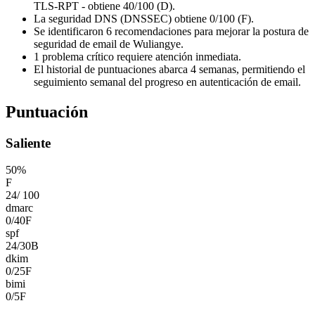
TLS-RPT - obtiene 40/100 (D).
La seguridad DNS (DNSSEC) obtiene 0/100 (F).
Se identificaron 6 recomendaciones para mejorar la postura de
seguridad de email de Wuliangye.
1 problema crítico requiere atención inmediata.
El historial de puntuaciones abarca 4 semanas, permitiendo el
seguimiento semanal del progreso en autenticación de email.
Puntuación
Saliente
50
%
F
24
/
100
dmarc
0
/
40
F
spf
24
/
30
B
dkim
0
/
25
F
bimi
0
/
5
F