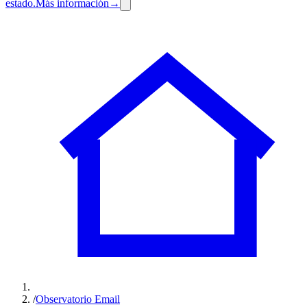
estado.
Más información
→
/
Observatorio Email