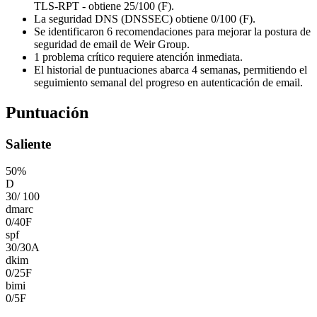
TLS-RPT - obtiene 25/100 (F).
La seguridad DNS (DNSSEC) obtiene 0/100 (F).
Se identificaron 6 recomendaciones para mejorar la postura de
seguridad de email de Weir Group.
1 problema crítico requiere atención inmediata.
El historial de puntuaciones abarca 4 semanas, permitiendo el
seguimiento semanal del progreso en autenticación de email.
Puntuación
Saliente
50
%
D
30
/
100
dmarc
0
/
40
F
spf
30
/
30
A
dkim
0
/
25
F
bimi
0
/
5
F