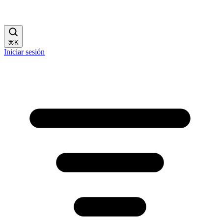
⌘
K
Iniciar sesión