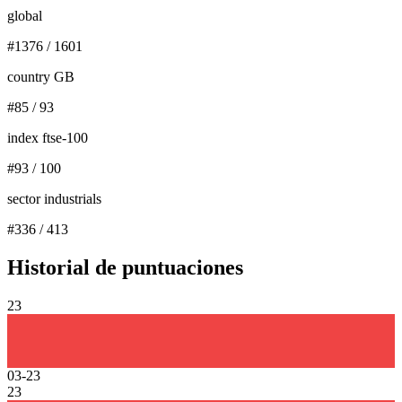
global
#
1376
/
1601
country GB
#
85
/
93
index ftse-100
#
93
/
100
sector industrials
#
336
/
413
Historial de puntuaciones
23
03-23
23