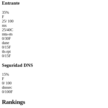
Entrante
35
%
F
25
/
100
mx
25
/
40
C
mta-sts
0
/
30
F
dane
0
/
15
F
tls-rpt
0
/
15
F
Seguridad DNS
15
%
F
0
/
100
dnssec
0
/
100
F
Rankings