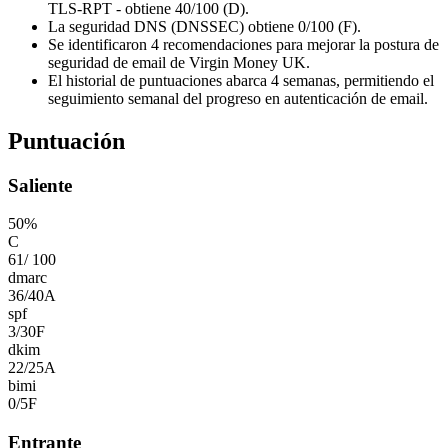
TLS-RPT - obtiene 40/100 (D).
La seguridad DNS (DNSSEC) obtiene 0/100 (F).
Se identificaron 4 recomendaciones para mejorar la postura de
seguridad de email de Virgin Money UK.
El historial de puntuaciones abarca 4 semanas, permitiendo el
seguimiento semanal del progreso en autenticación de email.
Puntuación
Saliente
50
%
C
61
/
100
dmarc
36
/
40
A
spf
3
/
30
F
dkim
22
/
25
A
bimi
0
/
5
F
Entrante