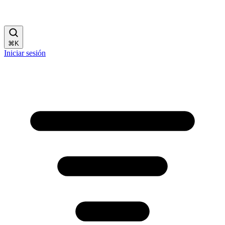
⌘
K
Iniciar sesión