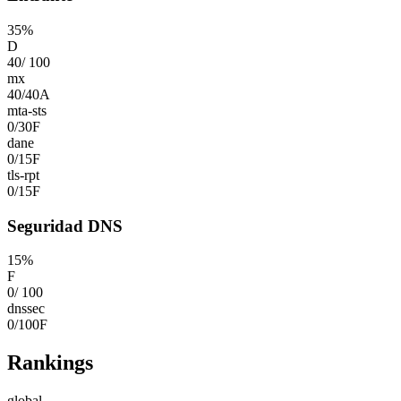
35
%
D
40
/
100
mx
40
/
40
A
mta-sts
0
/
30
F
dane
0
/
15
F
tls-rpt
0
/
15
F
Seguridad DNS
15
%
F
0
/
100
dnssec
0
/
100
F
Rankings
global