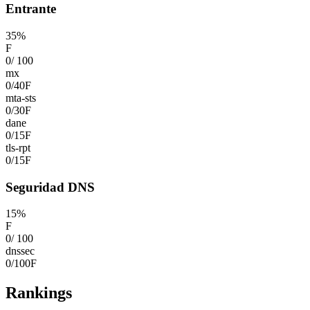
Entrante
35
%
F
0
/
100
mx
0
/
40
F
mta-sts
0
/
30
F
dane
0
/
15
F
tls-rpt
0
/
15
F
Seguridad DNS
15
%
F
0
/
100
dnssec
0
/
100
F
Rankings