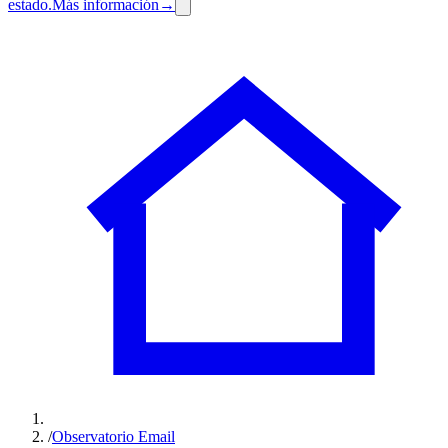
estado.
Más información
→
/
Observatorio Email