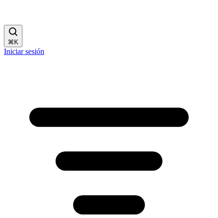
⌘
K
Iniciar sesión