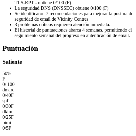
TLS-RPT - obtiene 0/100 (F).
La seguridad DNS (DNSSEC) obtiene 0/100 (F).
Se identificaron 7 recomendaciones para mejorar la postura de
seguridad de email de Vicinity Centres.
3 problemas críticos requieren atención inmediata.
El historial de puntuaciones abarca 4 semanas, permitiendo el
seguimiento semanal del progreso en autenticación de email.
Puntuación
Saliente
50
%
F
0
/
100
dmarc
0
/
40
F
spf
0
/
30
F
dkim
0
/
25
F
bimi
0
/
5
F