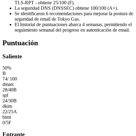
TLS-RPT - obtiene 25/100 (F).
La seguridad DNS (DNSSEC) obtiene 100/100 (A+).
Se identificaron 6 recomendaciones para mejorar la postura de
seguridad de email de Tokyo Gas.
El historial de puntuaciones abarca 4 semanas, permitiendo el
seguimiento semanal del progreso en autenticación de email.
Puntuación
Saliente
50
%
B
74
/
100
dmarc
28
/
40
B
spf
24
/
30
B
dkim
22
/
25
A
bimi
0
/
5
F
Entrante