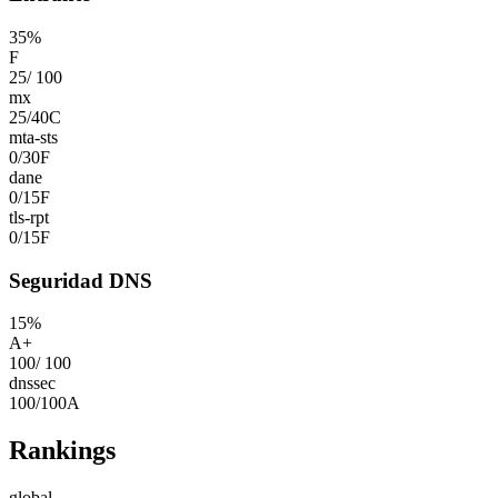
35
%
F
25
/
100
mx
25
/
40
C
mta-sts
0
/
30
F
dane
0
/
15
F
tls-rpt
0
/
15
F
Seguridad DNS
15
%
A+
100
/
100
dnssec
100
/
100
A
Rankings
global