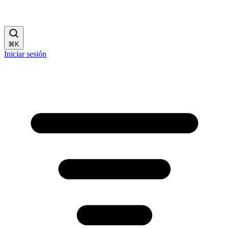
⌘
K
Iniciar sesión