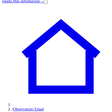
estado.
Más información
→
/
Observatorio Email