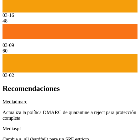
03-16
48
03-09
60
03-02
Recomendaciones
Media
dmarc
Actualiza la política DMARC de quarantine a reject para protección
completa
Media
spf
Cambia a -all (hardfail) para un SPF estricto