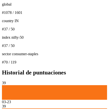
global
#
1078
/
1601
country IN
#
37
/
50
index nifty-50
#
37
/
50
sector consumer-staples
#
70
/
119
Historial de puntuaciones
39
03-23
39