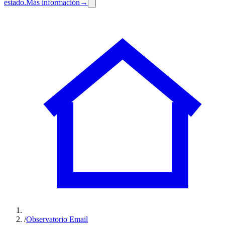
estado.
Más información
→
/
Observatorio Email