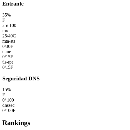
Entrante
35
%
F
25
/
100
mx
25
/
40
C
mta-sts
0
/
30
F
dane
0
/
15
F
tls-rpt
0
/
15
F
Seguridad DNS
15
%
F
0
/
100
dnssec
0
/
100
F
Rankings