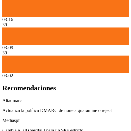
03-16
39
03-09
39
03-02
Recomendaciones
Alta
dmarc
Actualiza la política DMARC de none a quarantine o reject
Media
spf
Cambia a -all (hardfail) para un SPF estricto