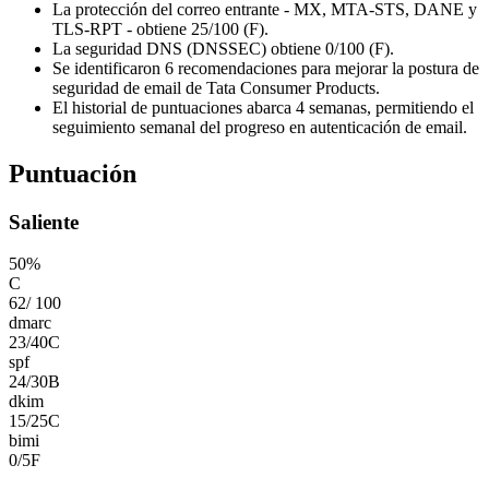
La protección del correo entrante - MX, MTA-STS, DANE y
TLS-RPT - obtiene 25/100 (F).
La seguridad DNS (DNSSEC) obtiene 0/100 (F).
Se identificaron 6 recomendaciones para mejorar la postura de
seguridad de email de Tata Consumer Products.
El historial de puntuaciones abarca 4 semanas, permitiendo el
seguimiento semanal del progreso en autenticación de email.
Puntuación
Saliente
50
%
C
62
/
100
dmarc
23
/
40
C
spf
24
/
30
B
dkim
15
/
25
C
bimi
0
/
5
F