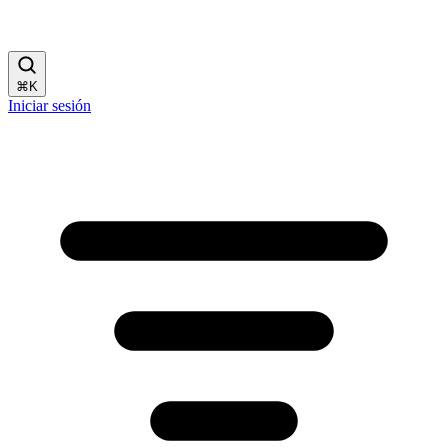
⌘
K
Iniciar sesión