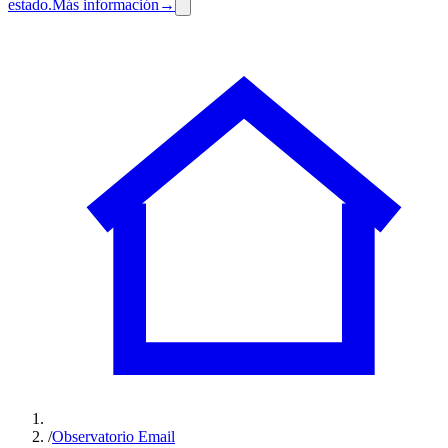
estado.
Más información
→
/
Observatorio Email