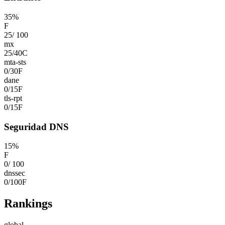
35
%
F
25
/
100
mx
25
/
40
C
mta-sts
0
/
30
F
dane
0
/
15
F
tls-rpt
0
/
15
F
Seguridad DNS
15
%
F
0
/
100
dnssec
0
/
100
F
Rankings
global