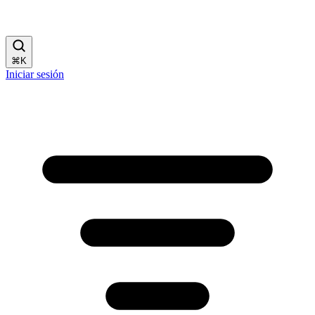
⌘
K
Iniciar sesión