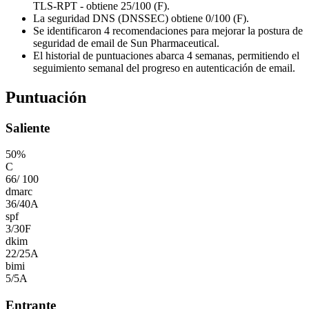
TLS-RPT - obtiene 25/100 (F).
La seguridad DNS (DNSSEC) obtiene 0/100 (F).
Se identificaron 4 recomendaciones para mejorar la postura de
seguridad de email de Sun Pharmaceutical.
El historial de puntuaciones abarca 4 semanas, permitiendo el
seguimiento semanal del progreso en autenticación de email.
Puntuación
Saliente
50
%
C
66
/
100
dmarc
36
/
40
A
spf
3
/
30
F
dkim
22
/
25
A
bimi
5
/
5
A
Entrante