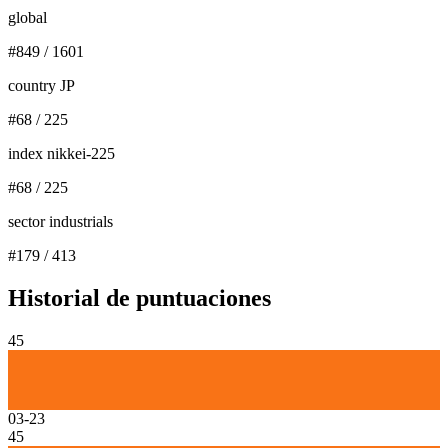
global
#
849
/
1601
country JP
#
68
/
225
index nikkei-225
#
68
/
225
sector industrials
#
179
/
413
Historial de puntuaciones
45
03-23
45