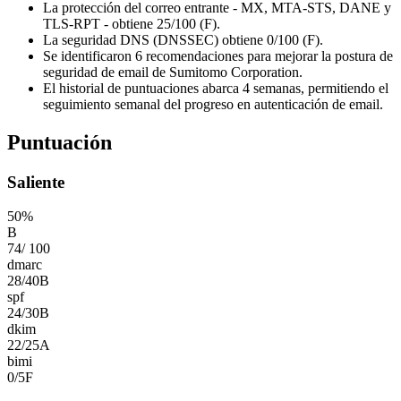
La protección del correo entrante - MX, MTA-STS, DANE y
TLS-RPT - obtiene 25/100 (F).
La seguridad DNS (DNSSEC) obtiene 0/100 (F).
Se identificaron 6 recomendaciones para mejorar la postura de
seguridad de email de Sumitomo Corporation.
El historial de puntuaciones abarca 4 semanas, permitiendo el
seguimiento semanal del progreso en autenticación de email.
Puntuación
Saliente
50
%
B
74
/
100
dmarc
28
/
40
B
spf
24
/
30
B
dkim
22
/
25
A
bimi
0
/
5
F