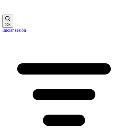
⌘
K
Iniciar sesión