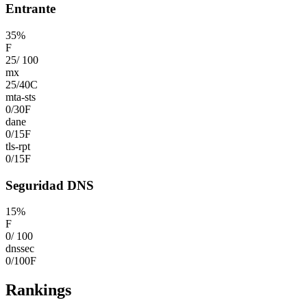
Entrante
35
%
F
25
/
100
mx
25
/
40
C
mta-sts
0
/
30
F
dane
0
/
15
F
tls-rpt
0
/
15
F
Seguridad DNS
15
%
F
0
/
100
dnssec
0
/
100
F
Rankings