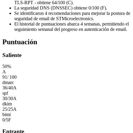
TLS-RPT - obtiene 64/100 (C).
La seguridad DNS (DNSSEC) obtiene 0/100 (F).
Se identificaron 4 recomendaciones para mejorar la postura de
seguridad de email de STMicroelectronics.
El historial de puntuaciones abarca 4 semanas, permitiendo el
seguimiento semanal del progreso en autenticación de email.
Puntuación
Saliente
50
%
A
91
/
100
dmarc
36
/
40
A
spf
30
/
30
A
dkim
25
/
25
A
bimi
0
/
5
F
Entrante