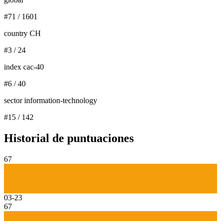
#
71
/
1601
country CH
#
3
/
24
index cac-40
#
6
/
40
sector information-technology
#
15
/
142
Historial de puntuaciones
67
03-23
67