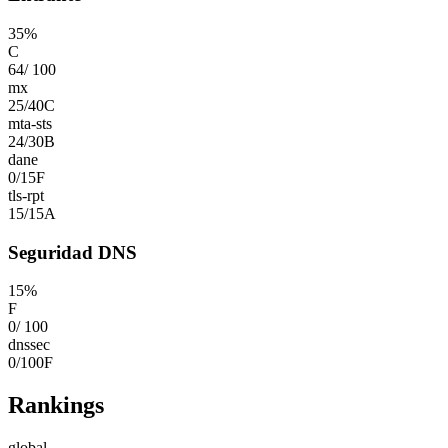
35
%
C
64
/
100
mx
25
/
40
C
mta-sts
24
/
30
B
dane
0
/
15
F
tls-rpt
15
/
15
A
Seguridad DNS
15
%
F
0
/
100
dnssec
0
/
100
F
Rankings
global