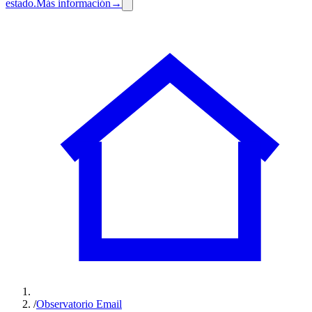
estado.
Más información
→
/
Observatorio Email