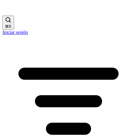
⌘
K
Iniciar sesión