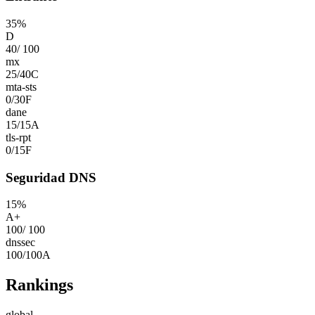
35
%
D
40
/
100
mx
25
/
40
C
mta-sts
0
/
30
F
dane
15
/
15
A
tls-rpt
0
/
15
F
Seguridad DNS
15
%
A+
100
/
100
dnssec
100
/
100
A
Rankings
global