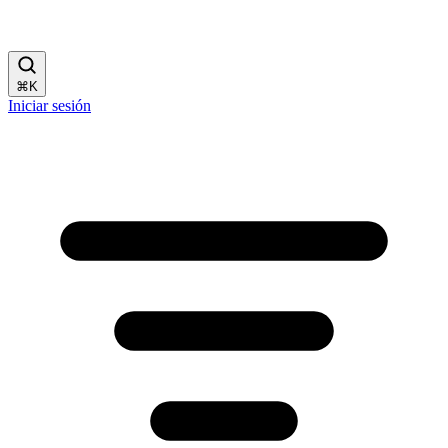
⌘
K
Iniciar sesión