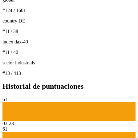
#
124
/
1601
country DE
#
11
/
38
index dax-40
#
11
/
40
sector industrials
#
18
/
413
Historial de puntuaciones
61
03-23
61