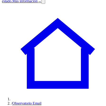
estado.
Más información
→
/
Observatorio Email