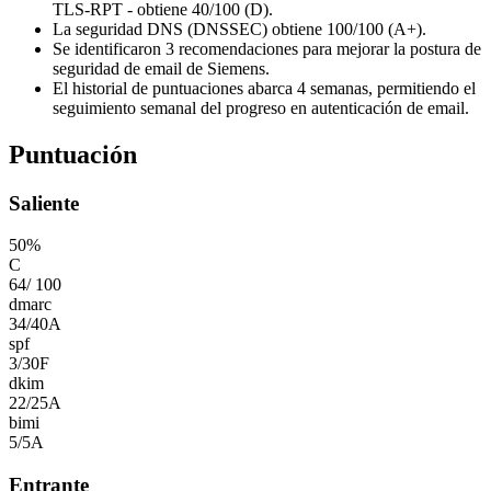
TLS-RPT - obtiene 40/100 (D).
La seguridad DNS (DNSSEC) obtiene 100/100 (A+).
Se identificaron 3 recomendaciones para mejorar la postura de
seguridad de email de Siemens.
El historial de puntuaciones abarca 4 semanas, permitiendo el
seguimiento semanal del progreso en autenticación de email.
Puntuación
Saliente
50
%
C
64
/
100
dmarc
34
/
40
A
spf
3
/
30
F
dkim
22
/
25
A
bimi
5
/
5
A
Entrante