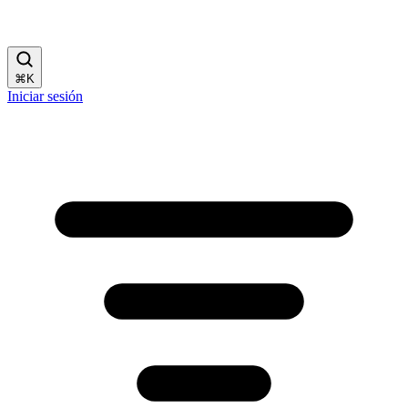
⌘
K
Iniciar sesión