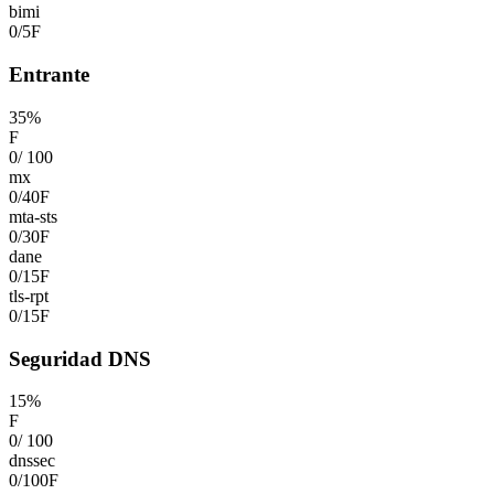
bimi
0
/
5
F
Entrante
35
%
F
0
/
100
mx
0
/
40
F
mta-sts
0
/
30
F
dane
0
/
15
F
tls-rpt
0
/
15
F
Seguridad DNS
15
%
F
0
/
100
dnssec
0
/
100
F