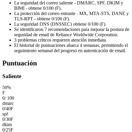
La seguridad del correo saliente - DMARC, SPF, DKIM y
BIMI - obtiene 0/100 (F).
La protección del correo entrante - MX, MTA-STS, DANE y
TLS-RPT - obtiene 0/100 (F).
La seguridad DNS (DNSSEC) obtiene 0/100 (F).
Se identificaron 7 recomendaciones para mejorar la postura de
seguridad de email de Reliance Worldwide Corporation.
3 problemas críticos requieren atención inmediata.
El historial de puntuaciones abarca 4 semanas, permitiendo el
seguimiento semanal del progreso en autenticación de email.
Puntuación
Saliente
50
%
F
0
/
100
dmarc
0
/
40
F
spf
0
/
30
F
dkim
0
/
25
F