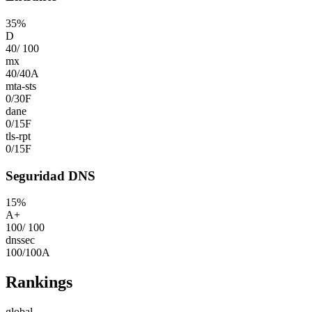
35
%
D
40
/
100
mx
40
/
40
A
mta-sts
0
/
30
F
dane
0
/
15
F
tls-rpt
0
/
15
F
Seguridad DNS
15
%
A+
100
/
100
dnssec
100
/
100
A
Rankings
global