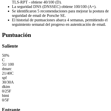
TLS-RPT - obtiene 40/100 (D).
La seguridad DNS (DNSSEC) obtiene 100/100 (A+).
Se identificaron 5 recomendaciones para mejorar la postura de
seguridad de email de Porsche SE.
El historial de puntuaciones abarca 4 semanas, permitiendo el
seguimiento semanal del progreso en autenticación de email.
Puntuación
Saliente
50
%
C
51
/
100
dmarc
21
/
40
C
spf
30
/
30
A
dkim
0
/
25
F
bimi
0
/
5
F
Entrante