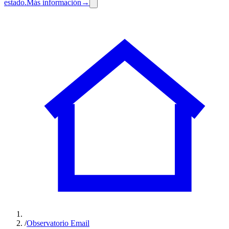
estado.
Más información
→
/
Observatorio Email