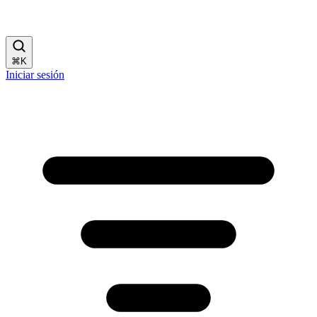
⌘
K
Iniciar sesión