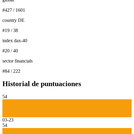
#
427
/
1601
country DE
#
19
/
38
index dax-40
#
20
/
40
sector financials
#
84
/
222
Historial de puntuaciones
54
03-23
54