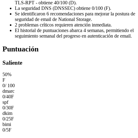
TLS-RPT - obtiene 40/100 (D).
La seguridad DNS (DNSSEC) obtiene 0/100 (F).
Se identificaron 6 recomendaciones para mejorar la postura de
seguridad de email de National Storage.
2 problemas críticos requieren atención inmediata.
El historial de puntuaciones abarca 4 semanas, permitiendo el
seguimiento semanal del progreso en autenticación de email.
Puntuación
Saliente
50
%
F
0
/
100
dmarc
0
/
40
F
spf
0
/
30
F
dkim
0
/
25
F
bimi
0
/
5
F