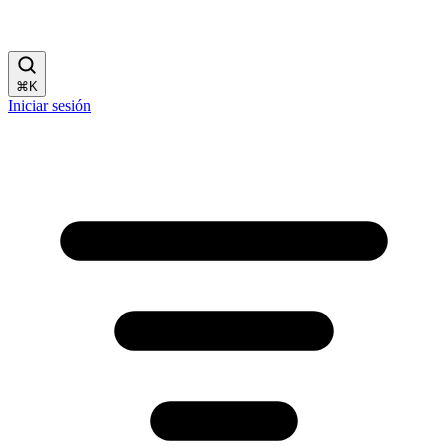
⌘
K
Iniciar sesión