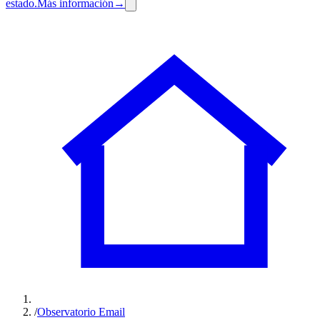
estado.
Más información
→
/
Observatorio Email