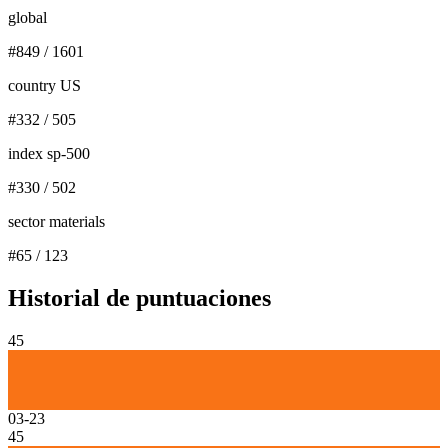
global
#
849
/
1601
country US
#
332
/
505
index sp-500
#
330
/
502
sector materials
#
65
/
123
Historial de puntuaciones
45
03-23
45