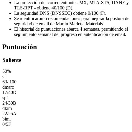
La protección del correo entrante - MX, MTA-STS, DANE y
TLS-RPT - obtiene 40/100 (D).
La seguridad DNS (DNSSEC) obtiene 0/100 (F).
Se identificaron 6 recomendaciones para mejorar la postura de
seguridad de email de Martin Marietta Materials.
El historial de puntuaciones abarca 4 semanas, permitiendo el
seguimiento semanal del progreso en autenticación de email.
Puntuación
Saliente
50
%
C
63
/
100
dmarc
17
/
40
D
spf
24
/
30
B
dkim
22
/
25
A
bimi
0
/
5
F