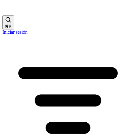
⌘
K
Iniciar sesión