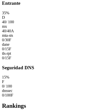
Entrante
35
%
D
40
/
100
mx
40
/
40
A
mta-sts
0
/
30
F
dane
0
/
15
F
tls-rpt
0
/
15
F
Seguridad DNS
15
%
F
0
/
100
dnssec
0
/
100
F
Rankings