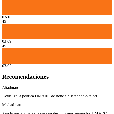
03-16
45
03-09
45
03-02
Recomendaciones
Alta
dmarc
Actualiza la política DMARC de none a quarantine o reject
Media
dmarc
Añade una etiqueta rua para recibir informes agregados DMARC