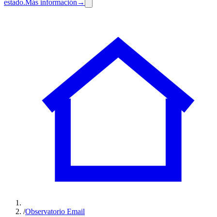
estado.
Más información
→
/
Observatorio Email