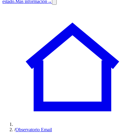
estado.
Más información
→
/
Observatorio Email