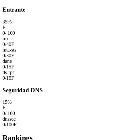
Entrante
35
%
F
0
/
100
mx
0
/
40
F
mta-sts
0
/
30
F
dane
0
/
15
F
tls-rpt
0
/
15
F
Seguridad DNS
15
%
F
0
/
100
dnssec
0
/
100
F
Rankings