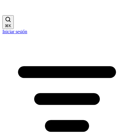
⌘
K
Iniciar sesión