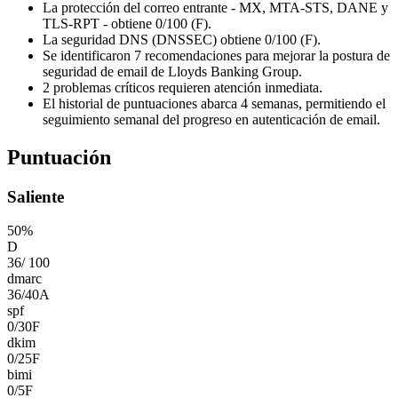
La protección del correo entrante - MX, MTA-STS, DANE y
TLS-RPT - obtiene 0/100 (F).
La seguridad DNS (DNSSEC) obtiene 0/100 (F).
Se identificaron 7 recomendaciones para mejorar la postura de
seguridad de email de Lloyds Banking Group.
2 problemas críticos requieren atención inmediata.
El historial de puntuaciones abarca 4 semanas, permitiendo el
seguimiento semanal del progreso en autenticación de email.
Puntuación
Saliente
50
%
D
36
/
100
dmarc
36
/
40
A
spf
0
/
30
F
dkim
0
/
25
F
bimi
0
/
5
F