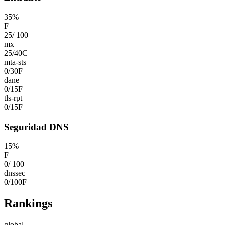
35
%
F
25
/
100
mx
25
/
40
C
mta-sts
0
/
30
F
dane
0
/
15
F
tls-rpt
0
/
15
F
Seguridad DNS
15
%
F
0
/
100
dnssec
0
/
100
F
Rankings
global