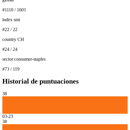
#
1110
/
1601
index smi
#
22
/
22
country CH
#
24
/
24
sector consumer-staples
#
73
/
119
Historial de puntuaciones
38
03-23
38