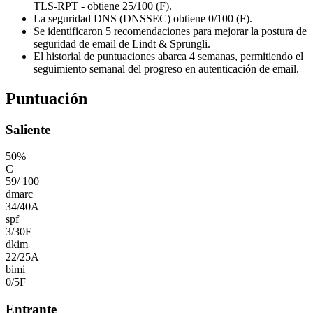
TLS-RPT - obtiene 25/100 (F).
La seguridad DNS (DNSSEC) obtiene 0/100 (F).
Se identificaron 5 recomendaciones para mejorar la postura de
seguridad de email de Lindt & Sprüngli.
El historial de puntuaciones abarca 4 semanas, permitiendo el
seguimiento semanal del progreso en autenticación de email.
Puntuación
Saliente
50
%
C
59
/
100
dmarc
34
/
40
A
spf
3
/
30
F
dkim
22
/
25
A
bimi
0
/
5
F
Entrante