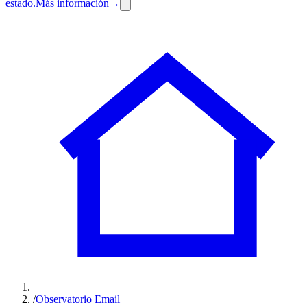
estado.
Más información
→
/
Observatorio Email