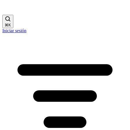
⌘
K
Iniciar sesión