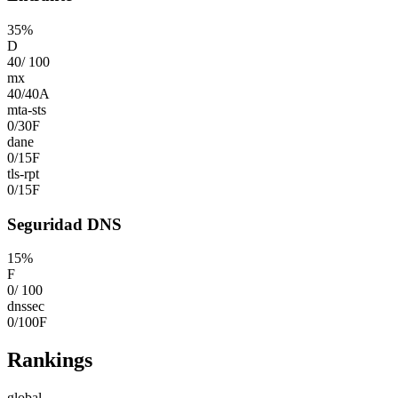
35
%
D
40
/
100
mx
40
/
40
A
mta-sts
0
/
30
F
dane
0
/
15
F
tls-rpt
0
/
15
F
Seguridad DNS
15
%
F
0
/
100
dnssec
0
/
100
F
Rankings
global