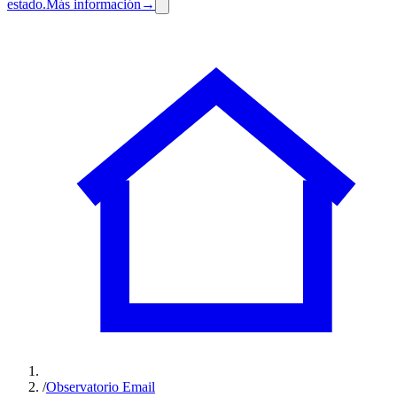
estado.
Más información
→
/
Observatorio Email