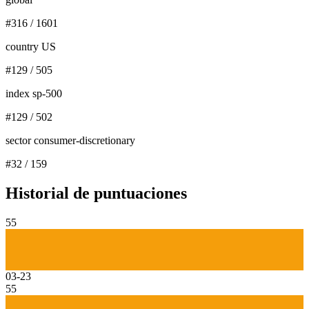
#
316
/
1601
country US
#
129
/
505
index sp-500
#
129
/
502
sector consumer-discretionary
#
32
/
159
Historial de puntuaciones
55
03-23
55