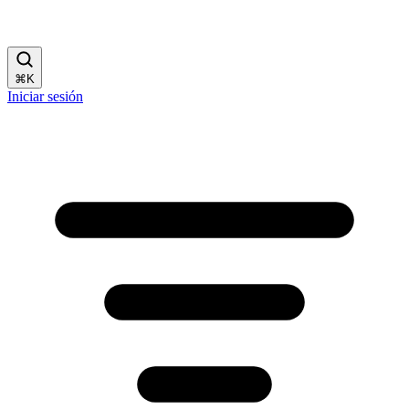
⌘
K
Iniciar sesión