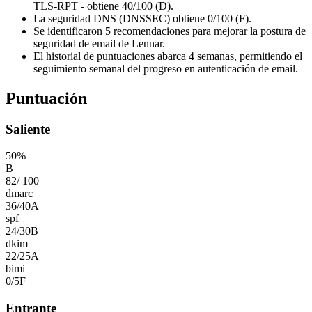
TLS-RPT - obtiene 40/100 (D).
La seguridad DNS (DNSSEC) obtiene 0/100 (F).
Se identificaron 5 recomendaciones para mejorar la postura de
seguridad de email de Lennar.
El historial de puntuaciones abarca 4 semanas, permitiendo el
seguimiento semanal del progreso en autenticación de email.
Puntuación
Saliente
50
%
B
82
/
100
dmarc
36
/
40
A
spf
24
/
30
B
dkim
22
/
25
A
bimi
0
/
5
F
Entrante