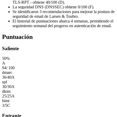
TLS-RPT - obtiene 40/100 (D).
La seguridad DNS (DNSSEC) obtiene 0/100 (F).
Se identificaron 3 recomendaciones para mejorar la postura de
seguridad de email de Larsen & Toubro.
El historial de puntuaciones abarca 4 semanas, permitiendo el
seguimiento semanal del progreso en autenticación de email.
Puntuación
Saliente
50
%
A
94
/
100
dmarc
36
/
40
A
spf
30
/
30
A
dkim
25
/
25
A
bimi
3
/
5
C
Entrante