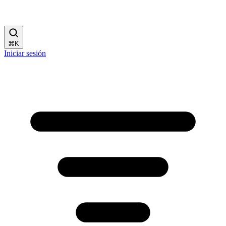
⌘
K
Iniciar sesión