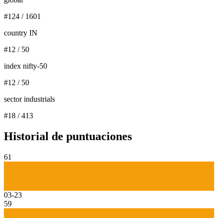
#
124
/
1601
country IN
#
12
/
50
index nifty-50
#
12
/
50
sector industrials
#
18
/
413
Historial de puntuaciones
61
03-23
59