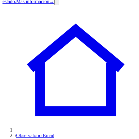
estado.
Más información
→
/
Observatorio Email