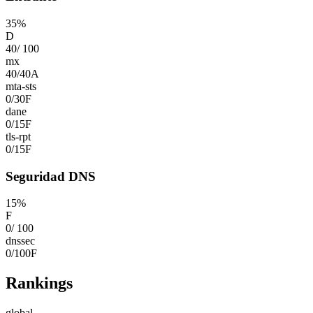
35
%
D
40
/
100
mx
40
/
40
A
mta-sts
0
/
30
F
dane
0
/
15
F
tls-rpt
0
/
15
F
Seguridad DNS
15
%
F
0
/
100
dnssec
0
/
100
F
Rankings
global