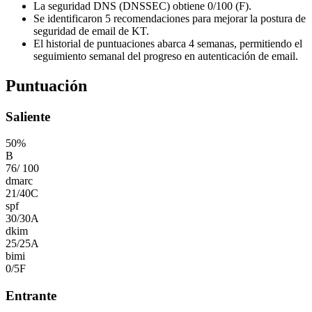
La seguridad DNS (DNSSEC) obtiene 0/100 (F).
Se identificaron 5 recomendaciones para mejorar la postura de
seguridad de email de KT.
El historial de puntuaciones abarca 4 semanas, permitiendo el
seguimiento semanal del progreso en autenticación de email.
Puntuación
Saliente
50
%
B
76
/
100
dmarc
21
/
40
C
spf
30
/
30
A
dkim
25
/
25
A
bimi
0
/
5
F
Entrante