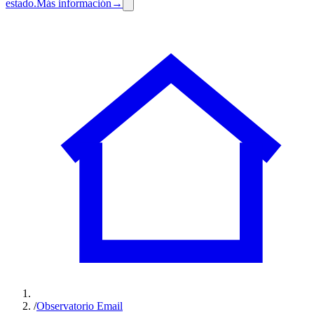
estado.
Más información
→
/
Observatorio Email