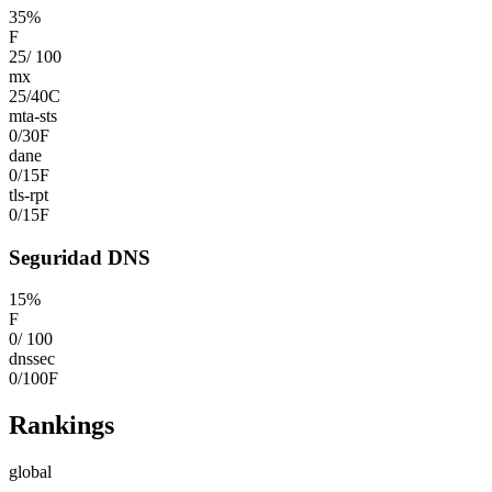
35
%
F
25
/
100
mx
25
/
40
C
mta-sts
0
/
30
F
dane
0
/
15
F
tls-rpt
0
/
15
F
Seguridad DNS
15
%
F
0
/
100
dnssec
0
/
100
F
Rankings
global