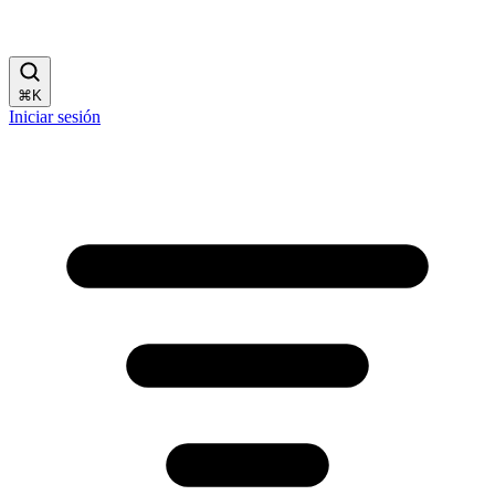
⌘
K
Iniciar sesión