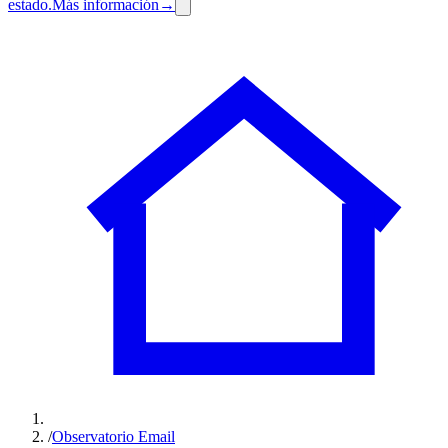
estado.
Más información
→
/
Observatorio Email