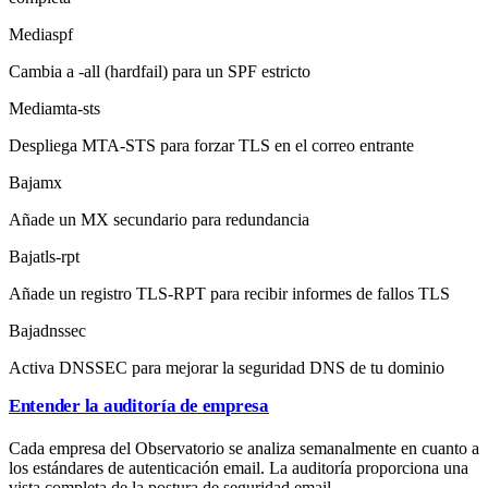
Media
spf
Cambia a -all (hardfail) para un SPF estricto
Media
mta-sts
Despliega MTA-STS para forzar TLS en el correo entrante
Baja
mx
Añade un MX secundario para redundancia
Baja
tls-rpt
Añade un registro TLS-RPT para recibir informes de fallos TLS
Baja
dnssec
Activa DNSSEC para mejorar la seguridad DNS de tu dominio
Entender la auditoría de empresa
Cada empresa del Observatorio se analiza semanalmente en cuanto a
los estándares de autenticación email. La auditoría proporciona una
vista completa de la postura de seguridad email.