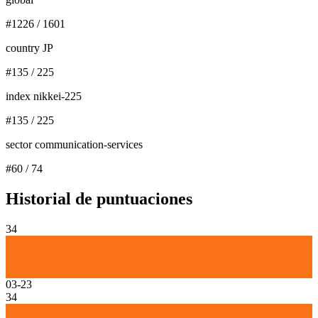
#
1226
/
1601
country JP
#
135
/
225
index nikkei-225
#
135
/
225
sector communication-services
#
60
/
74
Historial de puntuaciones
34
03-23
34