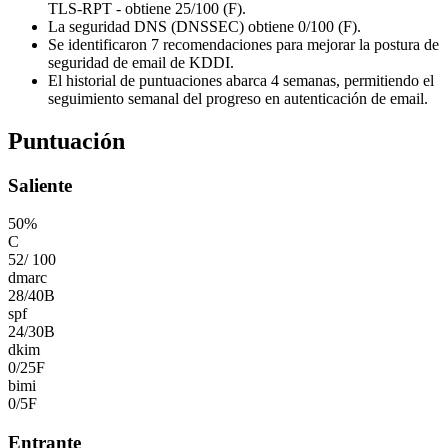
TLS-RPT - obtiene 25/100 (F).
La seguridad DNS (DNSSEC) obtiene 0/100 (F).
Se identificaron 7 recomendaciones para mejorar la postura de
seguridad de email de KDDI.
El historial de puntuaciones abarca 4 semanas, permitiendo el
seguimiento semanal del progreso en autenticación de email.
Puntuación
Saliente
50
%
C
52
/
100
dmarc
28
/
40
B
spf
24
/
30
B
dkim
0
/
25
F
bimi
0
/
5
F
Entrante