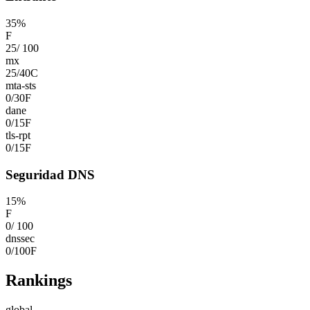
35
%
F
25
/
100
mx
25
/
40
C
mta-sts
0
/
30
F
dane
0
/
15
F
tls-rpt
0
/
15
F
Seguridad DNS
15
%
F
0
/
100
dnssec
0
/
100
F
Rankings
global