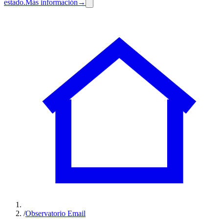
estado.
Más información
→
/
Observatorio Email