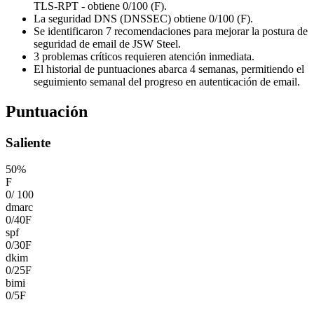
TLS-RPT - obtiene 0/100 (F).
La seguridad DNS (DNSSEC) obtiene 0/100 (F).
Se identificaron 7 recomendaciones para mejorar la postura de
seguridad de email de JSW Steel.
3 problemas críticos requieren atención inmediata.
El historial de puntuaciones abarca 4 semanas, permitiendo el
seguimiento semanal del progreso en autenticación de email.
Puntuación
Saliente
50
%
F
0
/
100
dmarc
0
/
40
F
spf
0
/
30
F
dkim
0
/
25
F
bimi
0
/
5
F