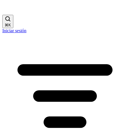
⌘
K
Iniciar sesión