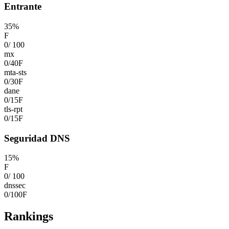
Entrante
35
%
F
0
/
100
mx
0
/
40
F
mta-sts
0
/
30
F
dane
0
/
15
F
tls-rpt
0
/
15
F
Seguridad DNS
15
%
F
0
/
100
dnssec
0
/
100
F
Rankings