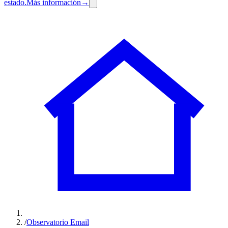
estado.
Más información
→
/
Observatorio Email