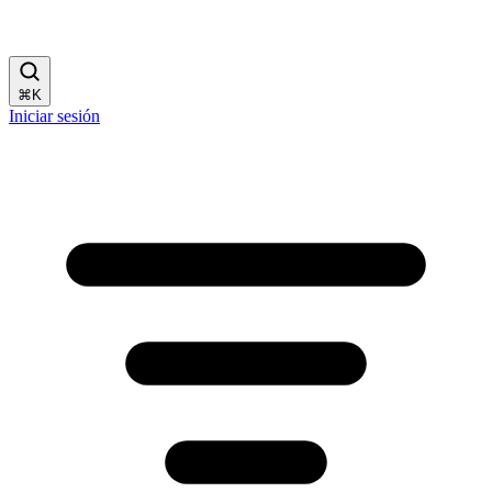
⌘
K
Iniciar sesión