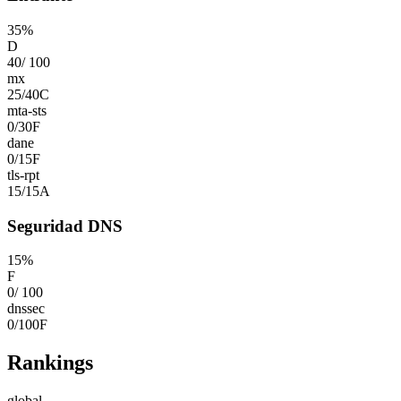
35
%
D
40
/
100
mx
25
/
40
C
mta-sts
0
/
30
F
dane
0
/
15
F
tls-rpt
15
/
15
A
Seguridad DNS
15
%
F
0
/
100
dnssec
0
/
100
F
Rankings
global