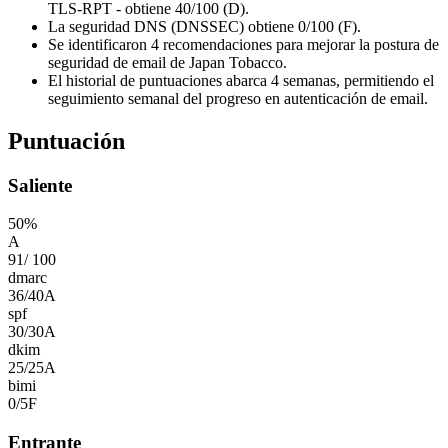
TLS-RPT - obtiene 40/100 (D).
La seguridad DNS (DNSSEC) obtiene 0/100 (F).
Se identificaron 4 recomendaciones para mejorar la postura de
seguridad de email de Japan Tobacco.
El historial de puntuaciones abarca 4 semanas, permitiendo el
seguimiento semanal del progreso en autenticación de email.
Puntuación
Saliente
50
%
A
91
/
100
dmarc
36
/
40
A
spf
30
/
30
A
dkim
25
/
25
A
bimi
0
/
5
F
Entrante