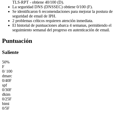
TLS-RPT - obtiene 40/100 (D).
La seguridad DNS (DNSSEC) obtiene 0/100 (F).
Se identificaron 6 recomendaciones para mejorar la postura de
seguridad de email de IPH.
2 problemas críticos requieren atención inmediata.
El historial de puntuaciones abarca 4 semanas, permitiendo el
seguimiento semanal del progreso en autenticación de email.
Puntuación
Saliente
50
%
F
0
/
100
dmarc
0
/
40
F
spf
0
/
30
F
dkim
0
/
25
F
bimi
0
/
5
F