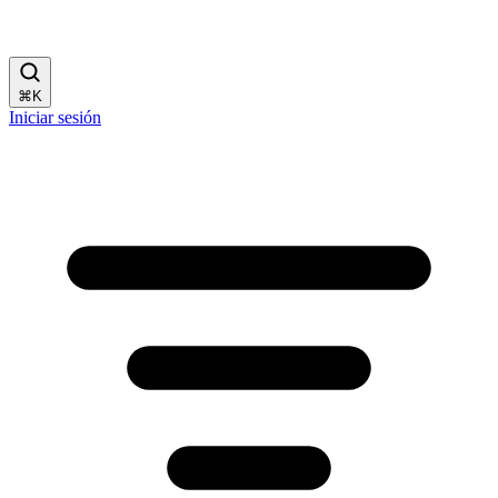
⌘
K
Iniciar sesión