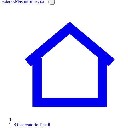
estado.
Más información
→
/
Observatorio Email