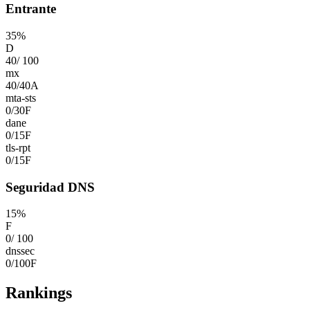
Entrante
35
%
D
40
/
100
mx
40
/
40
A
mta-sts
0
/
30
F
dane
0
/
15
F
tls-rpt
0
/
15
F
Seguridad DNS
15
%
F
0
/
100
dnssec
0
/
100
F
Rankings