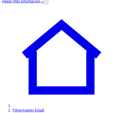
estado.
Más información
→
/
Observatorio Email