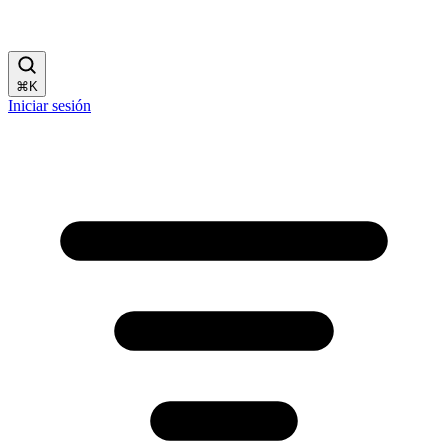
⌘
K
Iniciar sesión