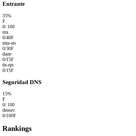
Entrante
35
%
F
0
/
100
mx
0
/
40
F
mta-sts
0
/
30
F
dane
0
/
15
F
tls-rpt
0
/
15
F
Seguridad DNS
15
%
F
0
/
100
dnssec
0
/
100
F
Rankings