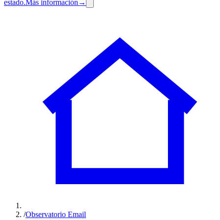
estado.
Más información
→
/
Observatorio Email