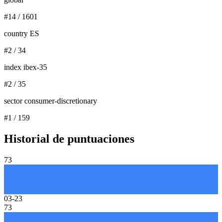
#
14
/
1601
country ES
#
2
/
34
index ibex-35
#
2
/
35
sector consumer-discretionary
#
1
/
159
Historial de puntuaciones
73
03-23
73