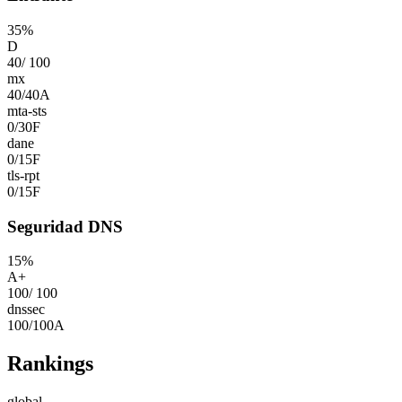
35
%
D
40
/
100
mx
40
/
40
A
mta-sts
0
/
30
F
dane
0
/
15
F
tls-rpt
0
/
15
F
Seguridad DNS
15
%
A+
100
/
100
dnssec
100
/
100
A
Rankings
global