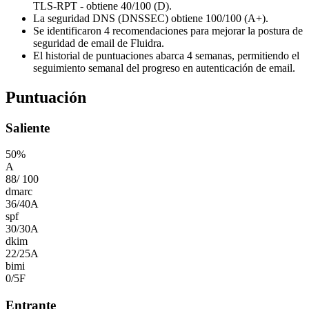
TLS-RPT - obtiene 40/100 (D).
La seguridad DNS (DNSSEC) obtiene 100/100 (A+).
Se identificaron 4 recomendaciones para mejorar la postura de
seguridad de email de Fluidra.
El historial de puntuaciones abarca 4 semanas, permitiendo el
seguimiento semanal del progreso en autenticación de email.
Puntuación
Saliente
50
%
A
88
/
100
dmarc
36
/
40
A
spf
30
/
30
A
dkim
22
/
25
A
bimi
0
/
5
F
Entrante