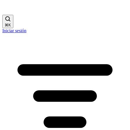
⌘
K
Iniciar sesión