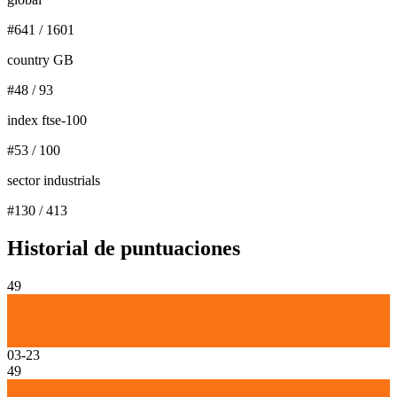
#
641
/
1601
country GB
#
48
/
93
index ftse-100
#
53
/
100
sector industrials
#
130
/
413
Historial de puntuaciones
49
03-23
49