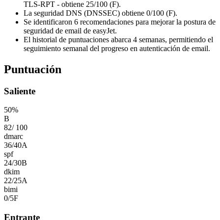
TLS-RPT - obtiene 25/100 (F).
La seguridad DNS (DNSSEC) obtiene 0/100 (F).
Se identificaron 6 recomendaciones para mejorar la postura de
seguridad de email de easyJet.
El historial de puntuaciones abarca 4 semanas, permitiendo el
seguimiento semanal del progreso en autenticación de email.
Puntuación
Saliente
50
%
B
82
/
100
dmarc
36
/
40
A
spf
24
/
30
B
dkim
22
/
25
A
bimi
0
/
5
F
Entrante