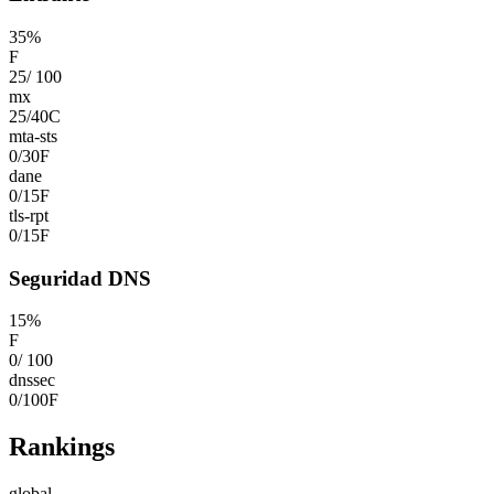
35
%
F
25
/
100
mx
25
/
40
C
mta-sts
0
/
30
F
dane
0
/
15
F
tls-rpt
0
/
15
F
Seguridad DNS
15
%
F
0
/
100
dnssec
0
/
100
F
Rankings
global