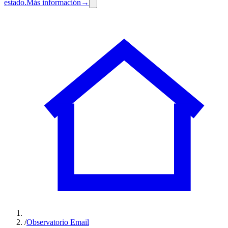
estado.
Más información
→
/
Observatorio Email