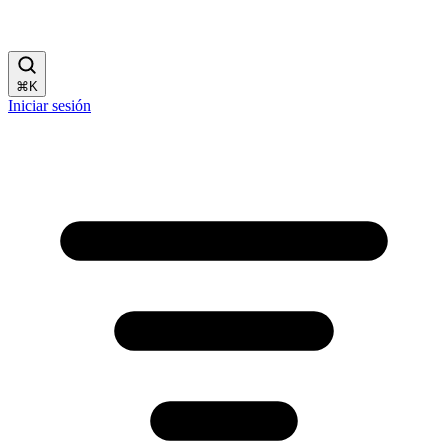
⌘
K
Iniciar sesión