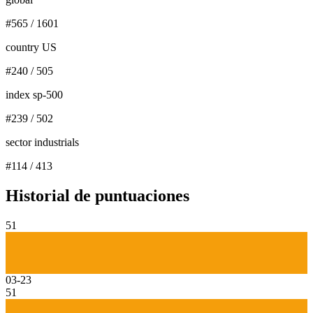
#
565
/
1601
country US
#
240
/
505
index sp-500
#
239
/
502
sector industrials
#
114
/
413
Historial de puntuaciones
51
03-23
51