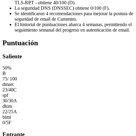
TLS-RPT - obtiene 40/100 (D).
La seguridad DNS (DNSSEC) obtiene 0/100 (F).
Se identificaron 4 recomendaciones para mejorar la postura de
seguridad de email de Cummins.
El historial de puntuaciones abarca 4 semanas, permitiendo el
seguimiento semanal del progreso en autenticación de email.
Puntuación
Saliente
50
%
B
75
/
100
dmarc
23
/
40
C
spf
30
/
30
A
dkim
22
/
25
A
bimi
0
/
5
F
Entrante