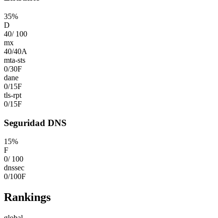
35
%
D
40
/
100
mx
40
/
40
A
mta-sts
0
/
30
F
dane
0
/
15
F
tls-rpt
0
/
15
F
Seguridad DNS
15
%
F
0
/
100
dnssec
0
/
100
F
Rankings
global