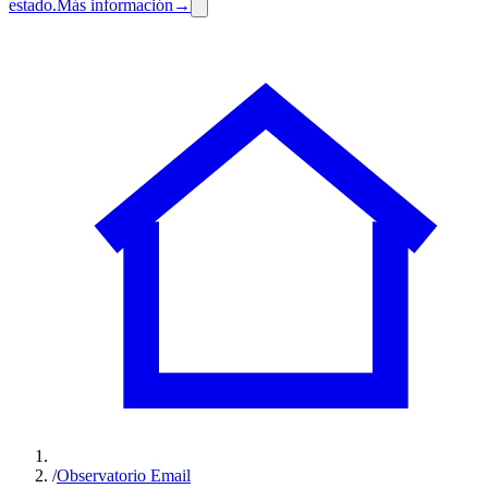
estado.
Más información
→
/
Observatorio Email