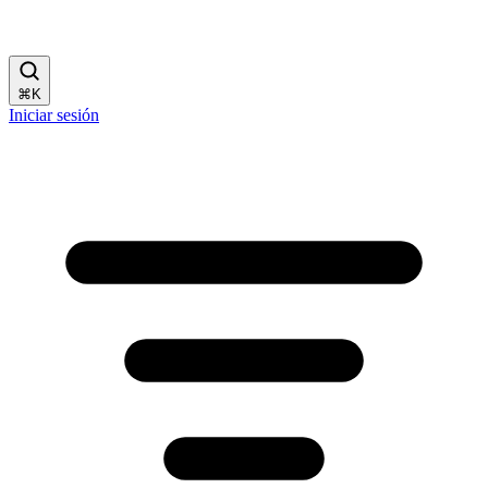
⌘
K
Iniciar sesión