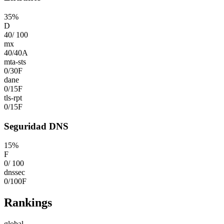
35
%
D
40
/
100
mx
40
/
40
A
mta-sts
0
/
30
F
dane
0
/
15
F
tls-rpt
0
/
15
F
Seguridad DNS
15
%
F
0
/
100
dnssec
0
/
100
F
Rankings
global