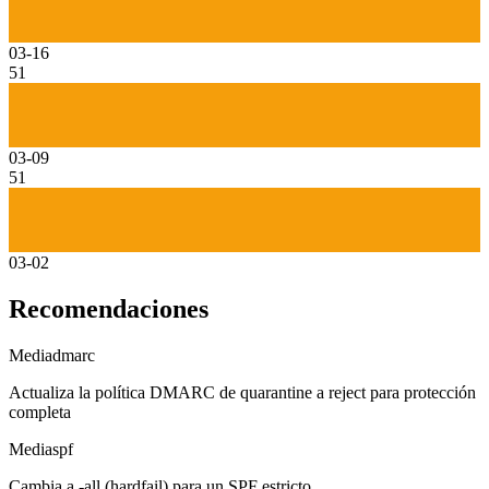
03-16
51
03-09
51
03-02
Recomendaciones
Media
dmarc
Actualiza la política DMARC de quarantine a reject para protección
completa
Media
spf
Cambia a -all (hardfail) para un SPF estricto