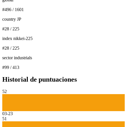
#
496
/
1601
country JP
#
28
/
225
index nikkei-225
#
28
/
225
sector industrials
#
99
/
413
Historial de puntuaciones
52
03-23
51