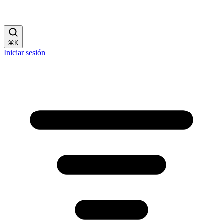
⌘
K
Iniciar sesión