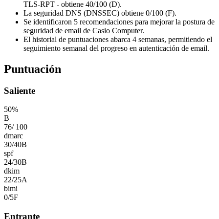
TLS-RPT - obtiene 40/100 (D).
La seguridad DNS (DNSSEC) obtiene 0/100 (F).
Se identificaron 5 recomendaciones para mejorar la postura de
seguridad de email de Casio Computer.
El historial de puntuaciones abarca 4 semanas, permitiendo el
seguimiento semanal del progreso en autenticación de email.
Puntuación
Saliente
50
%
B
76
/
100
dmarc
30
/
40
B
spf
24
/
30
B
dkim
22
/
25
A
bimi
0
/
5
F
Entrante