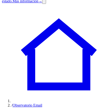
estado.
Más información
→
/
Observatorio Email