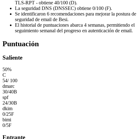
TLS-RPT - obtiene 40/100 (D).
La seguridad DNS (DNSSEC) obtiene 0/100 (F).
Se identificaron 6 recomendaciones para mejorar la postura de
seguridad de email de Besi.
El historial de puntuaciones abarca 4 semanas, permitiendo el
seguimiento semanal del progreso en autenticación de email.
Puntuación
Saliente
50
%
C
54
/
100
dmarc
30
/
40
B
spf
24
/
30
B
dkim
0
/
25
F
bimi
0
/
5
F
Entrante