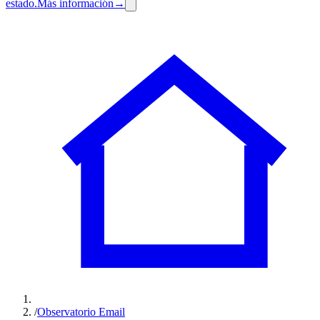
estado.
Más información
→
/
Observatorio Email