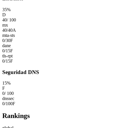
35
%
D
40
/
100
mx
40
/
40
A
mta-sts
0
/
30
F
dane
0
/
15
F
tls-rpt
0
/
15
F
Seguridad DNS
15
%
F
0
/
100
dnssec
0
/
100
F
Rankings
global