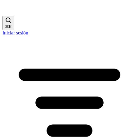
⌘
K
Iniciar sesión